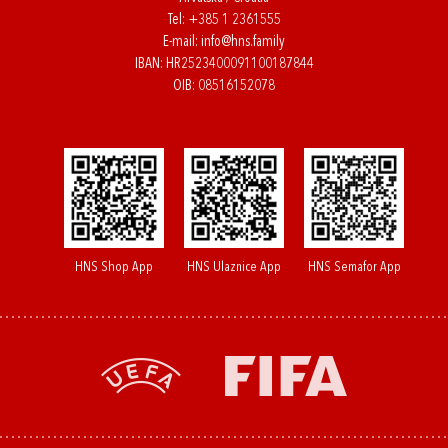
Tel:
+385 1 2361555
E-mail:
info@hns.family
IBAN: HR2523400091100187844
OIB: 08516152078
HNS Shop App
HNS Ulaznice App
HNS Semafor App