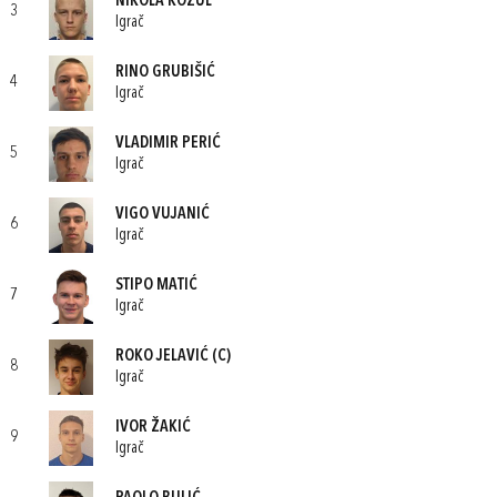
NIKOLA KOŽUL
3
Igrač
RINO GRUBIŠIĆ
4
Igrač
VLADIMIR PERIĆ
5
Igrač
VIGO VUJANIĆ
6
Igrač
STIPO MATIĆ
7
Igrač
ROKO JELAVIĆ
(C)
8
Igrač
IVOR ŽAKIĆ
9
Igrač