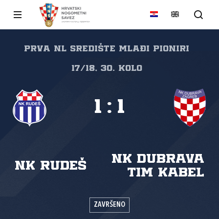
Prva NL Središte mlađi pioniri
17/18, 30. kolo
1
:
1
NK Dubrava
NK Rudeš
Tim Kabel
ZAVRŠENO