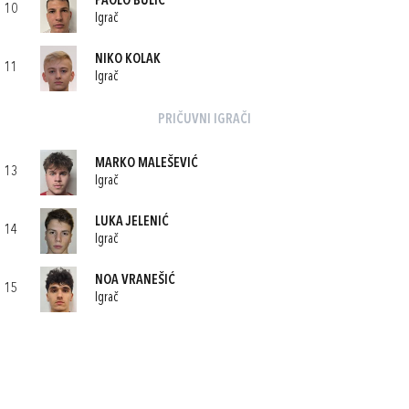
PAOLO BULIĆ
10
Igrač
NIKO KOLAK
11
Igrač
PRIČUVNI IGRAČI
MARKO MALEŠEVIĆ
13
Igrač
LUKA JELENIĆ
14
Igrač
NOA VRANEŠIĆ
15
Igrač