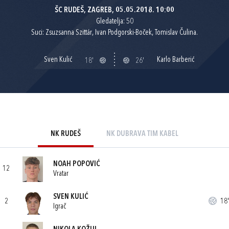
ŠC RUDEŠ, ZAGREB, 05.05.2018. 10:00
Gledatelja: 50
Suci: Zsuzsanna Szittár, Ivan Podgorski-Boček, Tomislav Čulina.
Sven Kulić
Karlo Barberić
18'
26'
NK RUDEŠ
NK DUBRAVA TIM KABEL
NOAH POPOVIĆ
12
Vratar
SVEN KULIĆ
2
18'
Igrač