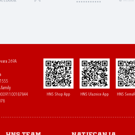
ovara 269A
a
61555
.family
HNS Shop App
HNS Ulaznice App
HNS Semaf
400091100187844
078
HNS.team
Natjecanja