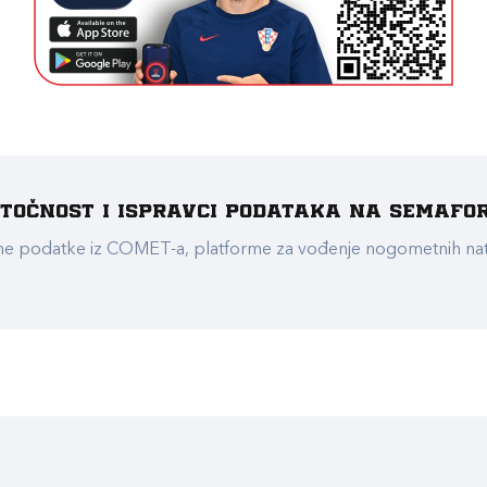
e točnost i ispravci podataka na Semafo
ualne podatke iz COMET-a, platforme za vođenje nogometnih n