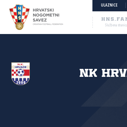
ULAZNICE
HNS.FA
Službena stranic
NK Hrv