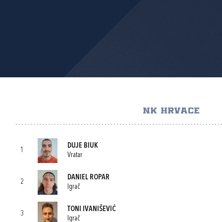
NK HRVACE
DUJE BIUK
1
Vratar
DANIEL ROPAR
2
Igrač
TONI IVANIŠEVIĆ
3
Igrač