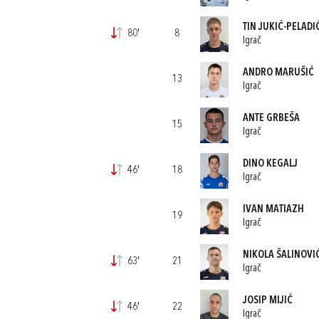
TIN JUKIĆ-PELADI
80'
8
Igrač
ANDRO MARUŠIĆ
13
Igrač
ANTE GRBEŠA
15
Igrač
DINO KEGALJ
46'
18
Igrač
IVAN MATIAZH
19
Igrač
NIKOLA ŠALINOVI
63'
21
Igrač
JOSIP MIJIĆ
46'
22
Igrač