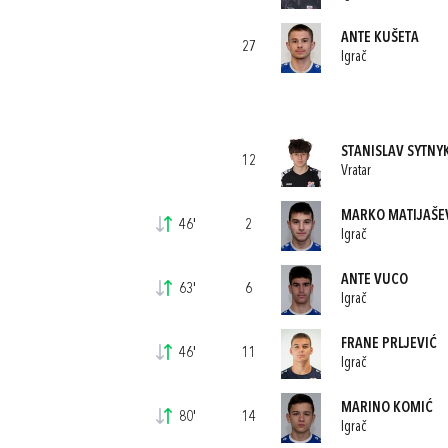
ANTE KUŠETA
27
Igrač
STANISLAV SYTNY
12
Vratar
MARKO MATIJAŠE
46'
2
Igrač
ANTE VUCO
63'
6
Igrač
FRANE PRLJEVIĆ
46'
11
Igrač
MARINO KOMIĆ
80'
14
Igrač