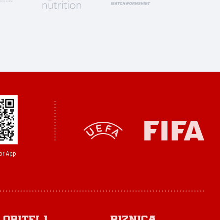
or App
Obitelj
Riznica