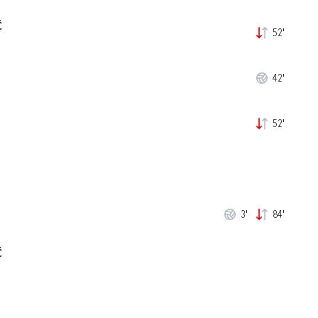
Ć
52'
42'
52'
3'
84'
Ć