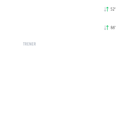
52'
86'
TRENER