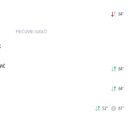
84'
PRIČUVNI IGRAČI
K
VIĆ
84'
84'
52'
61'