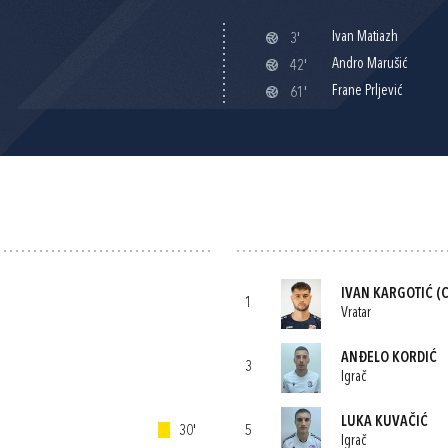
Ivan Matiazh
3'
Andro Marušić
42'
Frane Prljević
61'
IVAN KARGOTIĆ
(C
1
Vratar
ANĐELO KORDIĆ
3
Igrač
LUKA KUVAČIĆ
30'
5
Igrač