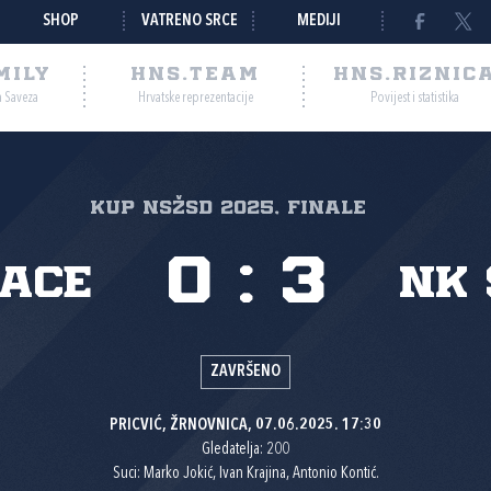
SHOP
VATRENO SRCE
MEDIJI
MILY
HNS.TEAM
HNS.RIZNIC
a Saveza
Hrvatske reprezentacije
Povijest i statistika
Kup NSŽSD 2025, Finale
0
:
3
ace
NK 
ZAVRŠENO
PRICVIĆ, ŽRNOVNICA, 07.06.2025. 17:30
Gledatelja: 200
Suci: Marko Jokić, Ivan Krajina, Antonio Kontić.