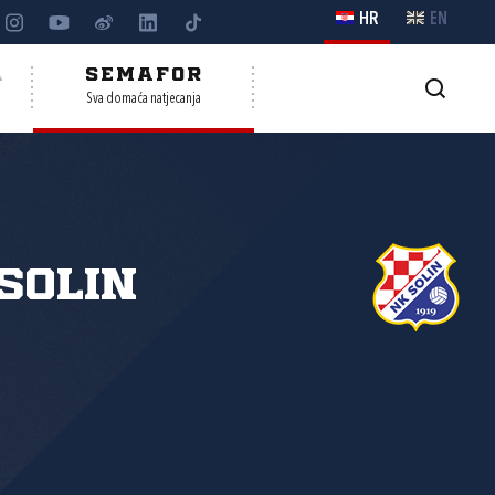
HR
EN
A
SEMAFOR
Sva domaća natjecanja
Solin