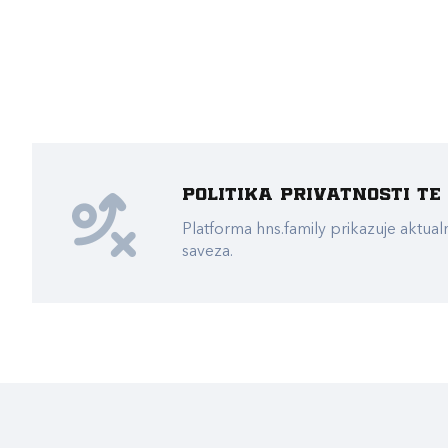
Politika privatnosti t
Platforma hns.family prikazuje akt
saveza.