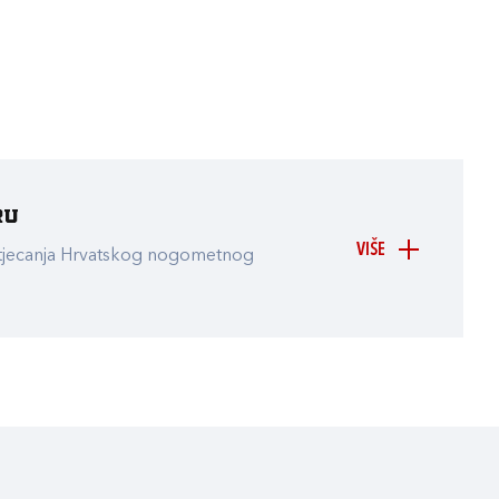
ru
VIŠE
atjecanja Hrvatskog nogometnog