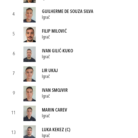
GUILHERME DE SOUZA SILVA
4
Igrač
FILIP MILOVIĆ
5
Igrač
IVAN GILIĆ-KUKO
6
Igrač
LIR UKAJ
7
Igrač
IVAN SMOJVIR
9
Igrač
MARIN CAREV
11
Igrač
LUKA KEKEZ
(C)
13
Igrač