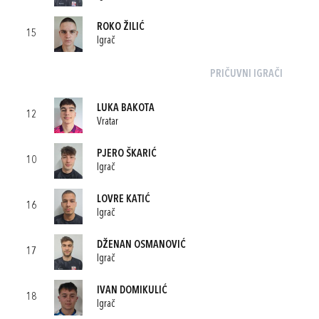
ROKO ŽILIĆ
15
Igrač
PRIČUVNI IGRAČI
LUKA BAKOTA
12
Vratar
PJERO ŠKARIĆ
10
Igrač
LOVRE KATIĆ
16
Igrač
DŽENAN OSMANOVIĆ
17
Igrač
IVAN DOMIKULIĆ
18
Igrač