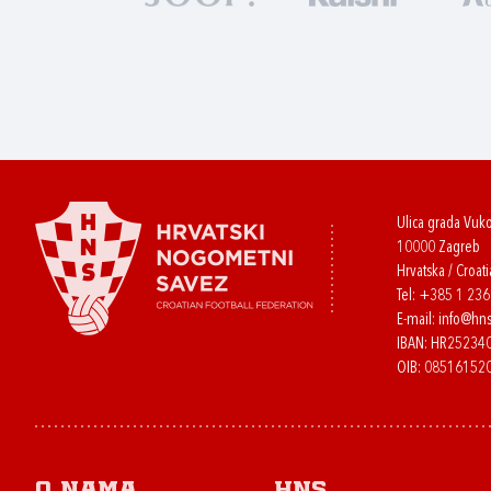
Ulica grada Vuk
10000 Zagreb
Hrvatska / Croati
Tel:
+385 1 23
E-mail:
info@hns
IBAN: HR2523
OIB: 08516152
O nama
HNS