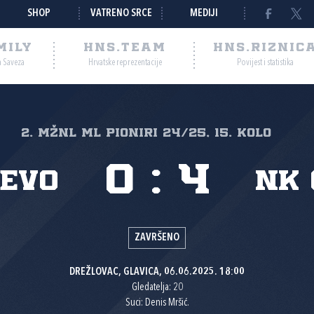
SHOP
VATRENO SRCE
MEDIJI
MILY
HNS.TEAM
HNS.RIZNIC
a Saveza
Hrvatske reprezentacije
Povijest i statistika
2. MŽNL ML PIONIRI 24/25, 15. kolo
0
:
4
čevo
NK 
ZAVRŠENO
DREŽLOVAC, GLAVICA, 06.06.2025. 18:00
Gledatelja: 20
Suci: Denis Mršić.