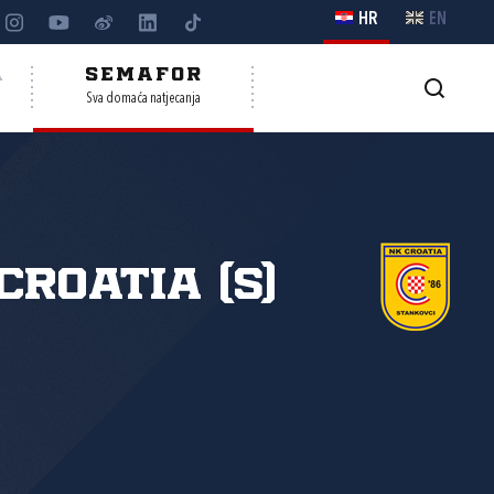
HR
EN
A
SEMAFOR
Sva domaća natjecanja
Croatia (S)