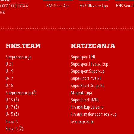
HNS Shop App
HNS Ulaznice App
HNS Semaf
400091100187844
078
HNS.team
Natjecanja
A reprezentacija
Supersport HNL
U-21
Supersport Hrvatski kup
U-19
Supersport Superkup
U-17
SuperSport Prva NL
U-15
SuperSport Druga NL
A reprezentacija (Ž)
Magenta Liga
U-19 (Ž)
SuperSport HMNL
U-17 (Ž)
Hrvatski kup za žene
U-15 (Ž)
Hrvatski malonogometni kup
Futsal A
Sva natjecanja
Futsal A (Ž)