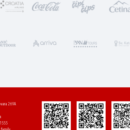
ovara 269A
a
61555
.family