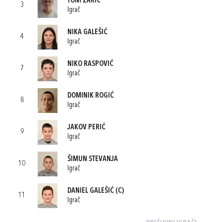
TONI ZARIĆ
3
Igrač
NIKA GALEŠIĆ
4
Igrač
NIKO RASPOVIĆ
7
Igrač
DOMINIK ROGIĆ
8
Igrač
JAKOV PERIĆ
9
Igrač
ŠIMUN STEVANJA
10
Igrač
DANIEL GALEŠIĆ
(C)
11
Igrač