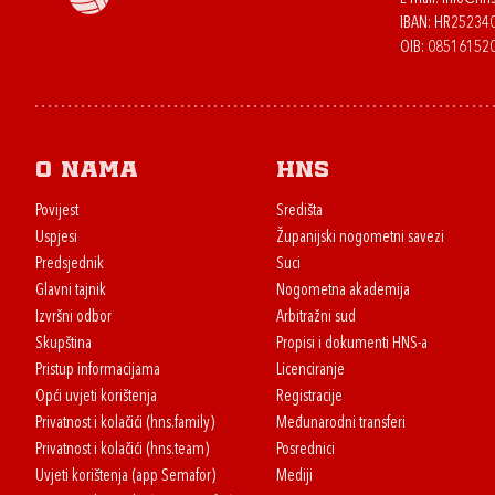
IBAN: HR2523
OIB: 08516152
O nama
HNS
Povijest
Središta
Uspjesi
Županijski nogometni savezi
Predsjednik
Suci
Glavni tajnik
Nogometna akademija
Izvršni odbor
Arbitražni sud
Skupština
Propisi i dokumenti HNS-a
Pristup informacijama
Licenciranje
Opći uvjeti korištenja
Registracije
Privatnost i kolačići (hns.family)
Međunarodni transferi
Privatnost i kolačići (hns.team)
Posrednici
Uvjeti korištenja (app Semafor)
Mediji