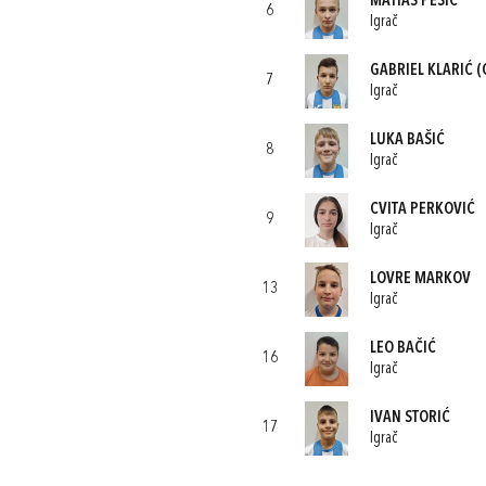
MATIAS PEŠIĆ
6
Igrač
GABRIEL KLARIĆ
(
7
Igrač
LUKA BAŠIĆ
8
Igrač
CVITA PERKOVIĆ
9
Igrač
LOVRE MARKOV
13
Igrač
LEO BAČIĆ
16
Igrač
IVAN STORIĆ
17
Igrač