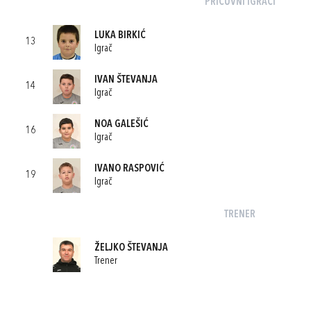
PRIČUVNI IGRAČI
LUKA BIRKIĆ
13
Igrač
IVAN ŠTEVANJA
14
Igrač
NOA GALEŠIĆ
16
Igrač
IVANO RASPOVIĆ
19
Igrač
TRENER
ŽELJKO ŠTEVANJA
Trener