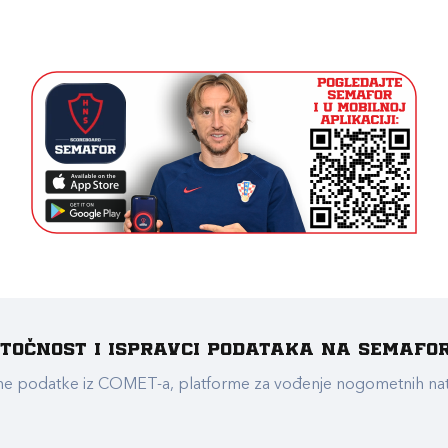
e točnost i ispravci podataka na Semafo
ualne podatke iz COMET-a, platforme za vođenje nogometnih n