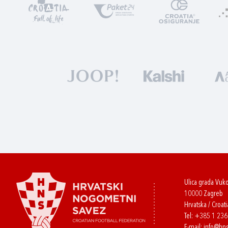
Ulica grada Vuk
10000 Zagreb
Hrvatska / Croati
Tel:
+385 1 23
E-mail:
info@hns