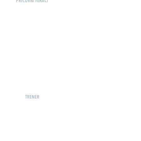
PRIČUVNI IGRAČI
TRENER