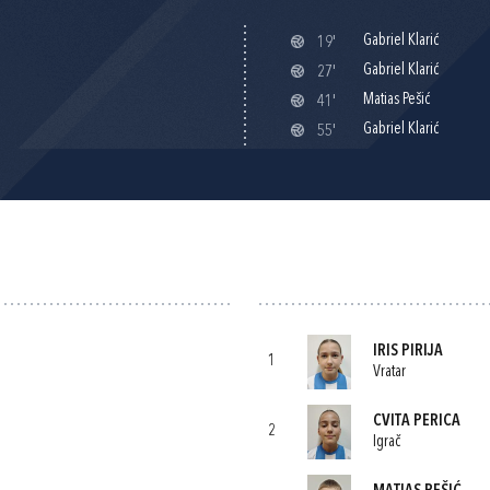
Gabriel Klarić
19'
Gabriel Klarić
27'
Matias Pešić
41'
Gabriel Klarić
55'
IRIS PIRIJA
1
Vratar
CVITA PERICA
2
Igrač