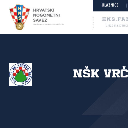
ULAZNICE
HNS.FA
Službena stranic
NŠK Vr