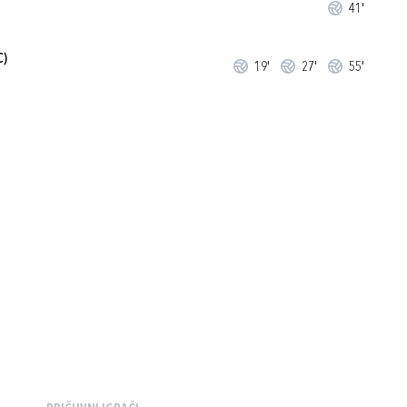
41'
C)
19'
27'
55'