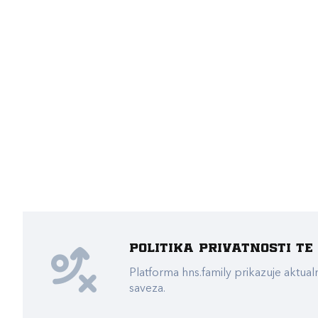
Politika privatnosti t
Platforma hns.family prikazuje akt
saveza.