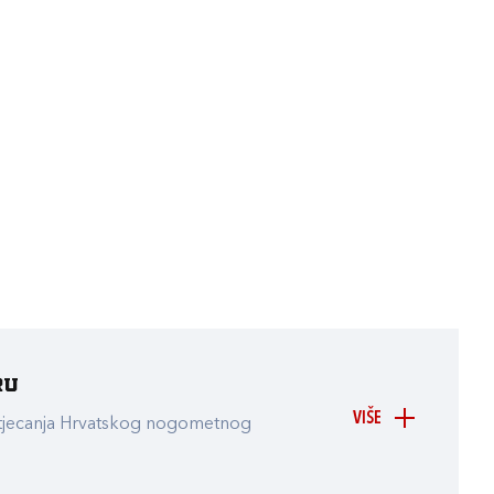
ru
VIŠE
atjecanja Hrvatskog nogometnog