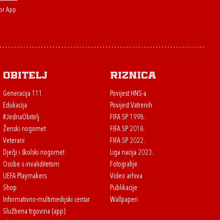
or App
Obitelj
Riznica
Generacija 111
Povijest HNS-a
Edukacija
Povijest Vatrenih
#JednaObitelj
FIFA SP 1998.
Ženski nogomet
FIFA SP 2018.
Veterani
FIFA SP 2022.
Dječji i školski nogomet
Liga nacija 2023.
Osobe s invaliditetom
Fotografije
UEFA Playmakers
Video arhiva
Shop
Publikacije
Informativno-multimedijski centar
Wallpaperi
Službena trgovina (app)