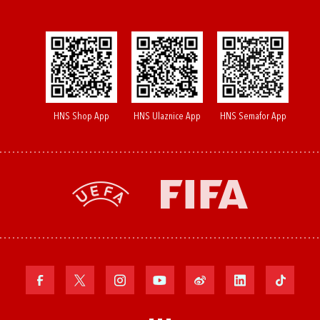
HNS Shop App
HNS Ulaznice App
HNS Semafor App