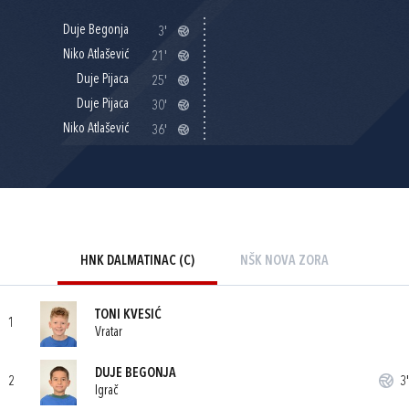
Duje Begonja
3'
Niko Atlašević
21'
Duje Pijaca
25'
Duje Pijaca
30'
Niko Atlašević
36'
HNK DALMATINAC (C)
NŠK NOVA ZORA
TONI KVESIĆ
1
Vratar
DUJE BEGONJA
2
3'
Igrač