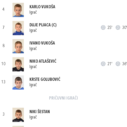
KARLO VUKOŠA
4
Igrač
DUJE PIJACA
(C)
7
25'
30'
Igrač
IVANO VUKOŠA
8
Igrač
NIKO ATLAŠEVIĆ
10
21'
36'
Igrač
KRSTE GOLUBOVIĆ
13
Igrač
PRIČUVNI IGRAČI
NIKI ŠESTAN
3
Igrač