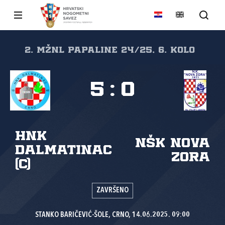
2. MŽNL PAPALINE 24/25, 6. kolo
5
:
0
HNK
NŠK Nova
Dalmatinac
zora
(C)
ZAVRŠENO
STANKO BARIČEVIĆ-ŠOLE, CRNO, 14.06.2025. 09:00