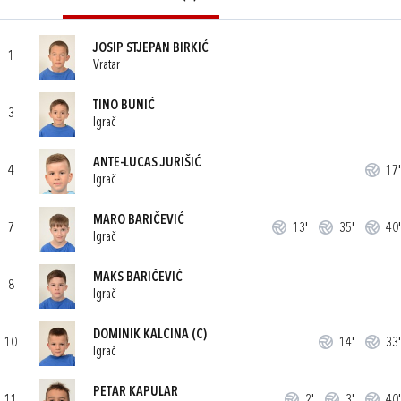
JOSIP STJEPAN BIRKIĆ
1
Vratar
TINO BUNIĆ
3
Igrač
ANTE-LUCAS JURIŠIĆ
4
17'
Igrač
MARO BARIČEVIĆ
7
13'
35'
40'
Igrač
MAKS BARIČEVIĆ
8
Igrač
DOMINIK KALCINA
(C)
10
14'
33'
Igrač
PETAR KAPULAR
11
2'
3'
40'