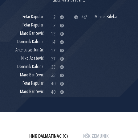
Suci: Mate Baždarić.
Petar Kapular
Mihael Paleka
2'
46'
Petar Kapular
3'
Maro Baričević
13'
Dominik Kalcina
14'
Ante-Lucas Jurišić
17'
Niko Atlašević
21'
Dominik Kalcina
33'
Maro Baričević
35'
Petar Kapular
40'
Maro Baričević
40'
HNK DALMATINAC (C)
NŠK ZEMUNIK