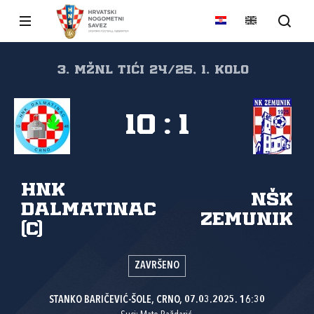
3. MŽNL TIĆI 24/25, 1. kolo
10
:
1
HNK
NŠK
Dalmatinac
Zemunik
(C)
ZAVRŠENO
STANKO BARIČEVIĆ-ŠOLE, CRNO, 07.03.2025. 16:30