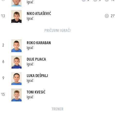
Igrač
NIKO ATLAŠEVIĆ
13
21'
Igrač
PRIČUVNI IGRAČI
ROKO KARABAN
2
Igrač
DUJE PIJACA
6
Igrač
LUKA DEŠPALJ
9
Igrač
TONI KVESIĆ
15
Igrač
TRENER