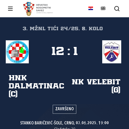
3. MŽNL TIĆI 24/25, 8. kolo
12
:
1
HNK
NK Velebit
Dalmatinac
(G)
(C)
ZAVRŠENO
STANKO BARIČEVIĆ-ŠOLE, CRNO, 03.06.2025. 19:00