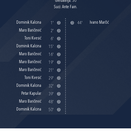
Gledatelja: 30
Suci: Ante Fain.
Dominik Kalcina
Ivano Marčić
1'
44'
Maro Baričević
2'
Toni Kvesić
6'
Dominik Kalcina
15'
Maro Baričević
16'
Maro Baričević
19'
Maro Baričević
21'
Toni Kvesić
29'
Dominik Kalcina
32'
Petar Kapular
39'
Maro Baričević
48'
Dominik Kalcina
50'