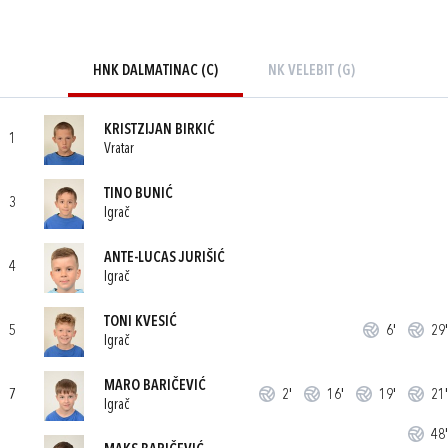
HNK DALMATINAC (C)
NK VELEBIT (G)
KRISTZIJAN BIRKIĆ
1
Vratar
TINO BUNIĆ
3
Igrač
ANTE-LUCAS JURIŠIĆ
4
Igrač
TONI KVESIĆ
5
6'
29'
Igrač
MARO BARIČEVIĆ
7
2'
16'
19'
21'
Igrač
48'