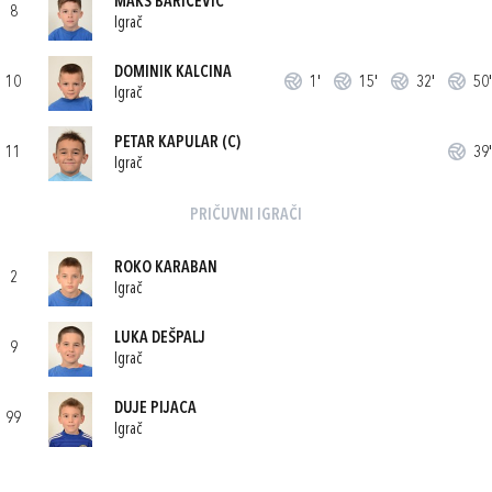
MAKS BARIČEVIĆ
8
Igrač
DOMINIK KALCINA
10
1'
15'
32'
50'
Igrač
PETAR KAPULAR
(C)
11
39'
Igrač
PRIČUVNI IGRAČI
ROKO KARABAN
2
Igrač
LUKA DEŠPALJ
9
Igrač
DUJE PIJACA
99
Igrač