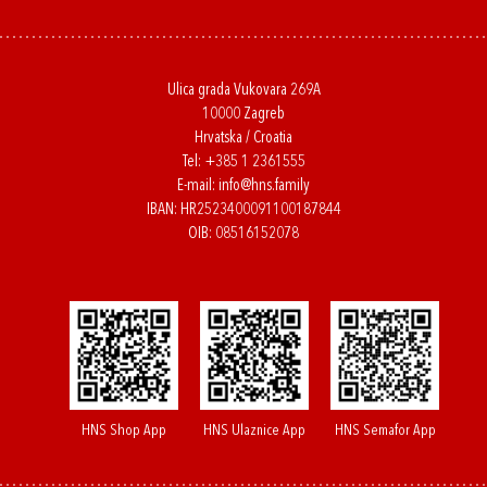
Ulica grada Vukovara 269A
10000 Zagreb
Hrvatska / Croatia
Tel:
+385 1 2361555
E-mail:
info@hns.family
IBAN: HR2523400091100187844
OIB: 08516152078
HNS Shop App
HNS Ulaznice App
HNS Semafor App