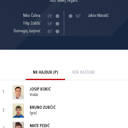
Suci: Matej Šegarić.
Niko Čulina
Jakov Maračić
26'
62'
Filip Zubčić
56'
Domagoj Jurjević
65'
NK HAJDUK (P)
NŠK RAŠTANE
JOSIP KOKIĆ
1
Vratar
BRUNO ZUBČIĆ
2
Igrač
MATE PEDIĆ