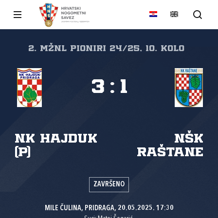
2. MŽNL PIONIRI 24/25, 10. kolo
3
:
1
NK Hajduk
NŠK
(P)
Raštane
ZAVRŠENO
MILE ČULINA, PRIDRAGA, 20.05.2025. 17:30