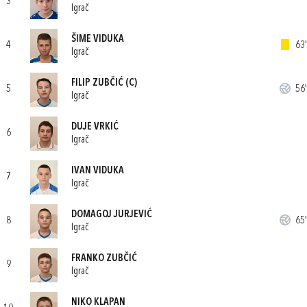
3
Igrač
ŠIME VIDUKA
4
63'
Igrač
FILIP ZUBČIĆ
(C)
5
56'
Igrač
DUJE VRKIĆ
6
Igrač
IVAN VIDUKA
7
Igrač
DOMAGOJ JURJEVIĆ
8
65'
Igrač
FRANKO ZUBČIĆ
9
Igrač
NIKO KLAPAN