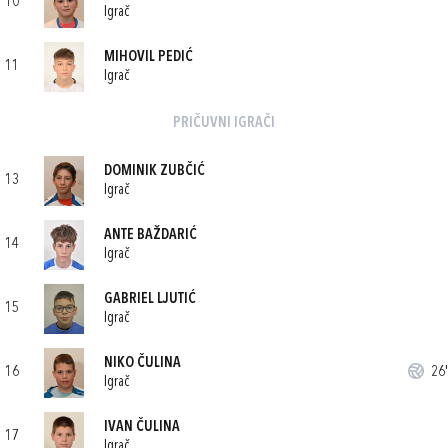
10
Igrač
MIHOVIL PEDIĆ
11
Igrač
PRIČUVNI IGRAČI
DOMINIK ZUBČIĆ
13
Igrač
ANTE BAŽDARIĆ
14
Igrač
GABRIEL LJUTIĆ
15
Igrač
NIKO ČULINA
16
26'
Igrač
IVAN ČULINA
17
Igrač