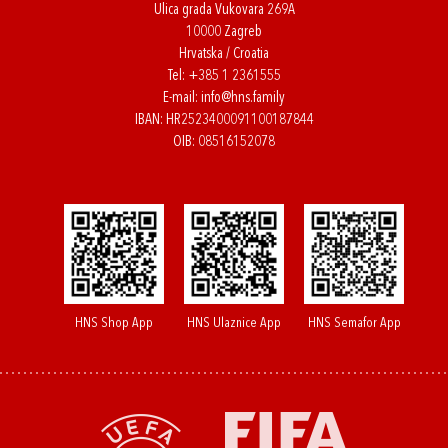
Ulica grada Vukovara 269A
10000 Zagreb
Hrvatska / Croatia
Tel:
+385 1 2361555
E-mail:
info@hns.family
IBAN: HR2523400091100187844
OIB: 08516152078
HNS Shop App
HNS Ulaznice App
HNS Semafor App