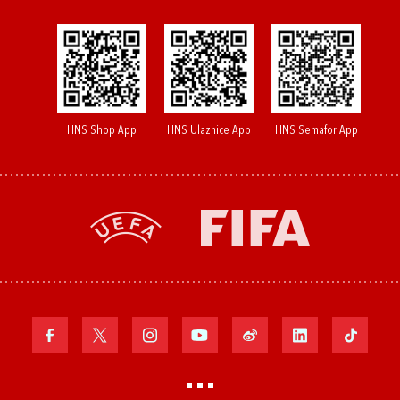
HNS Shop App
HNS Ulaznice App
HNS Semafor App