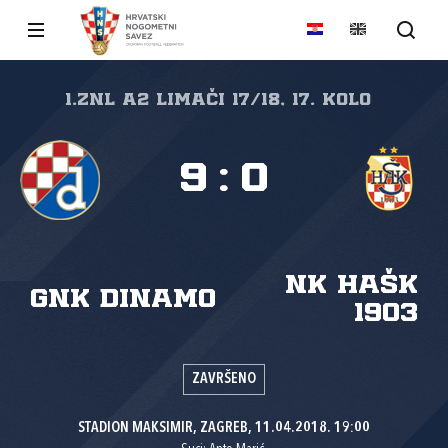
1.ZNL A2 LIMAČI 17/18, 17. kolo
9
:
0
NK HAŠK
GNK Dinamo
1903
ZAVRŠENO
STADION MAKSIMIR, ZAGREB, 11.04.2018. 19:00