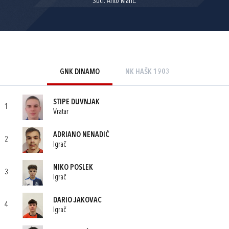
Suci: Anto Marić.
GNK DINAMO
NK HAŠK 1903
STIPE DUVNJAK
1
Vratar
ADRIANO NENADIĆ
2
Igrač
NIKO POSLEK
3
Igrač
DARIO JAKOVAC
4
Igrač