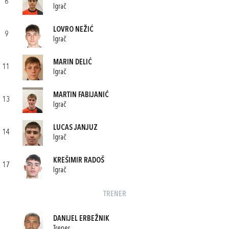
8
Igrač
LOVRO NEŽIĆ
9
Igrač
MARIN DELIĆ
11
Igrač
MARTIN FABIJANIĆ
13
Igrač
LUCAS JANJUZ
14
Igrač
KREŠIMIR RADOŠ
17
Igrač
TRENER
DANIJEL ERBEŽNIK
Trener