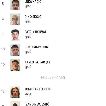
LUKA KADIĆ
5
Igrač
DINO ŠKOJC
6
Igrač
PATRIK HORVAT
7
Igrač
ROKO MARKULIN
10
Igrač
KARLO PAJSAR
(C)
16
Igrač
PRIČUVNI IGRAČI
TOMISLAV HAJDUK
12
Vratar
IVANO NEVJESTIĆ