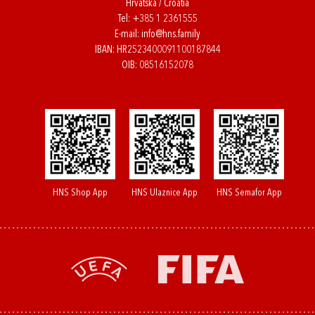
Hrvatska / Croatia
Tel:
+385 1 2361555
E-mail:
info@hns.family
IBAN: HR2523400091100187844
OIB: 08516152078
HNS Shop App
HNS Ulaznice App
HNS Semafor App