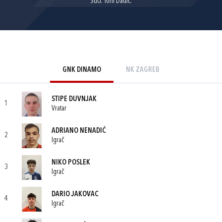
Suci: Toni Dadić.
GNK DINAMO
NK ZAGREB
STIPE DUVNJAK
1
Vratar
ADRIANO NENADIĆ
2
Igrač
NIKO POSLEK
3
Igrač
DARIO JAKOVAC
4
Igrač