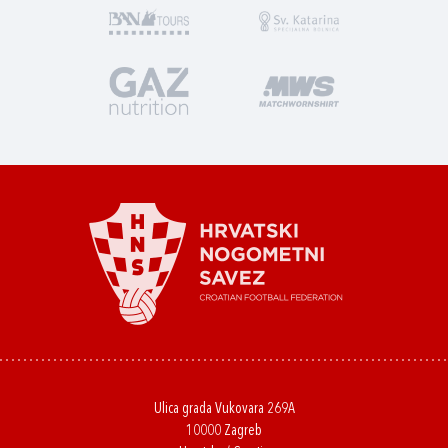
Ulica grada Vukovara 269A
10000 Zagreb