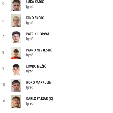
LUKA KADIĆ
5
Igrač
DINO ŠKOJC
6
Igrač
PATRIK HORVAT
7
Igrač
IVANO NEVJESTIĆ
8
Igrač
LOVRO NEŽIĆ
9
Igrač
ROKO MARKULIN
10
Igrač
KARLO PAJSAR
(C)
16
Igrač