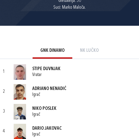
Gledatelja: 50
Suci: Marko Maloča.
GNK DINAMO
NK LUČKO
STIPE DUVNJAK
1
Vratar
ADRIANO NENADIĆ
2
Igrač
NIKO POSLEK
3
Igrač
DARIO JAKOVAC
4
Igrač