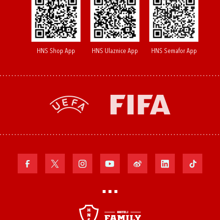
HNS Shop App
HNS Ulaznice App
HNS Semafor App