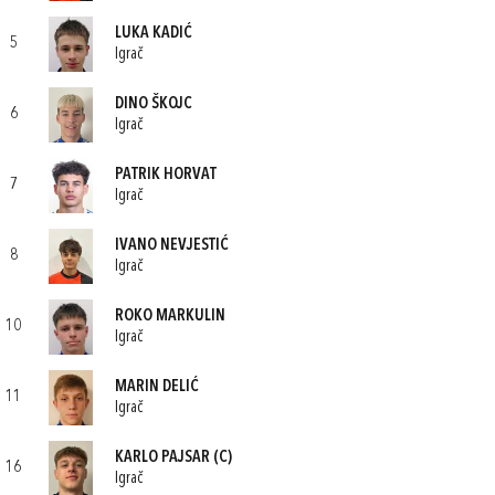
LUKA KADIĆ
5
Igrač
DINO ŠKOJC
6
Igrač
PATRIK HORVAT
7
Igrač
IVANO NEVJESTIĆ
8
Igrač
ROKO MARKULIN
10
Igrač
MARIN DELIĆ
11
Igrač
KARLO PAJSAR
(C)
16
Igrač