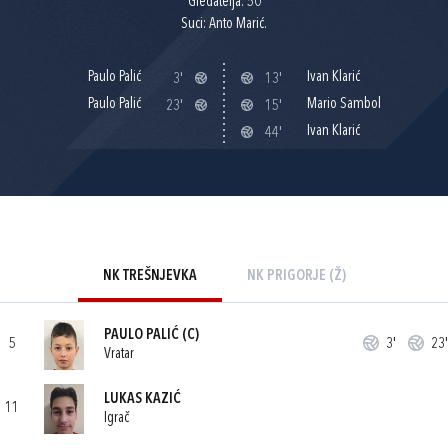
Gledatelja: 50
Suci: Anto Marić.
Paulo Palić
Ivan Klarić
3'
13'
Paulo Palić
Mario Sambol
23'
15'
Ivan Klarić
44'
NK TREŠNJEVKA
NK PRIGORJE (Ž)
PAULO PALIĆ
(C)
5
3'
23'
Vratar
LUKAS KAZIĆ
11
Igrač