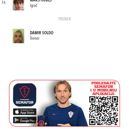
MAKS HUBEJ
76
Igrač
TRENER
DAMIR SOLDO
Trener