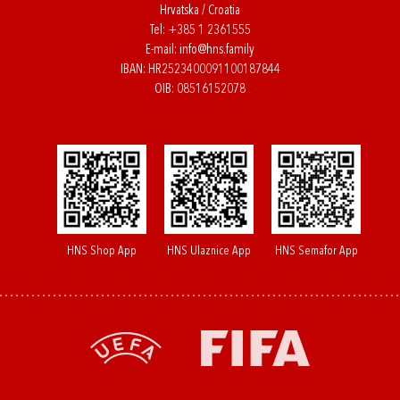
Hrvatska / Croatia
Tel:
+385 1 2361555
E-mail:
info@hns.family
IBAN: HR2523400091100187844
OIB: 08516152078
HNS Shop App
HNS Ulaznice App
HNS Semafor App