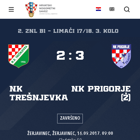
2. ZNL B1 - LIMAČI 17/18, 3. kolo
2
:
3
NK
NK Prigorje
Trešnjevka
(Ž)
ZAVRŠENO
ŽERJAVINEC, ŽERJAVINEC, 16.09.2017. 09:00