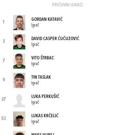
PRIČUVNI IGRAČI
GORDAN KATAVIĆ
1
Igrač
DAVID CASPER ĆUĆUZOVIĆ
3
Igrač
VITO ŠTRBAC
7
Igrač
TIN TASLAK
9
Igrač
LUKA PERKUŠIĆ
37
Igrač
LUKAS KRČELIĆ
53
Igrač