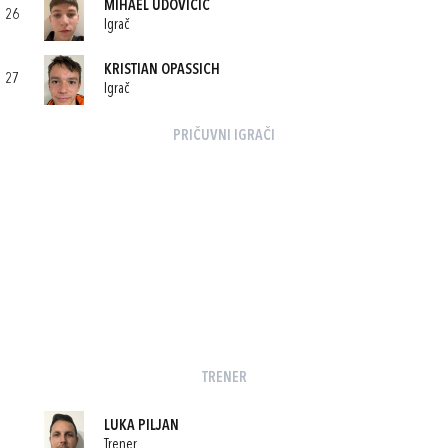
MIHAEL UDOVIČIĆ
26
Igrač
KRISTIAN OPASSICH
27
Igrač
PRIČUVNI IGRAČI
TRENER
LUKA PILJAN
Trener