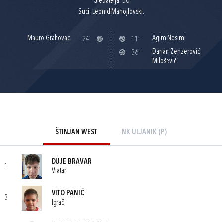
Gledatelja: 50
Suci: Leonid Manojlovski.
Mauro Grahovac
Agim Nesimi
24'
11'
Darian Zenzerović
36'
Milošević
ŠTINJAN WEST
NK ULJANIK (P)
DUJE BRAVAR
1
Vratar
VITO PANIĆ
3
Igrač