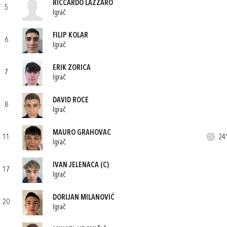
RICCARDO LAZZARO
5
Igrač
FILIP KOLAR
6
Igrač
ERIK ZORICA
7
Igrač
DAVID ROCE
8
Igrač
MAURO GRAHOVAC
11
24'
Igrač
IVAN JELENACA
(C)
17
Igrač
DORIJAN MILANOVIĆ
20
Igrač