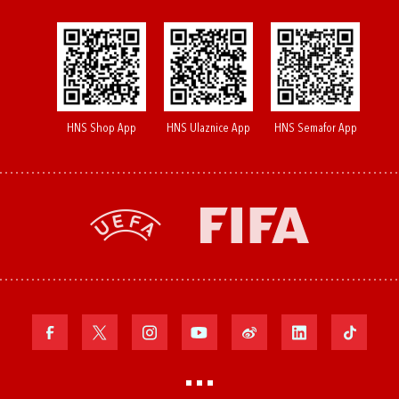
HNS Shop App
HNS Ulaznice App
HNS Semafor App