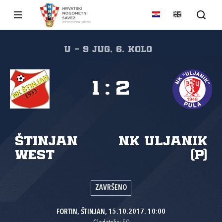
U - 9 JUG, 6. kolo
1
:
2
Štinjan
NK Uljanik
West
(P)
ZAVRŠENO
FORTIN, ŠTINJAN, 15.10.2017. 10:00