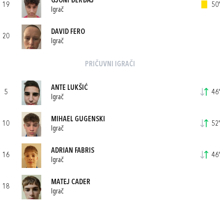
GJONI ĐERĐAJ
19
50'
Igrač
DAVID FERO
20
Igrač
PRIČUVNI IGRAČI
ANTE LUKŠIĆ
5
46'
Igrač
MIHAEL GUGENSKI
10
52'
Igrač
ADRIAN FABRIS
16
46'
Igrač
MATEJ CADER
18
Igrač