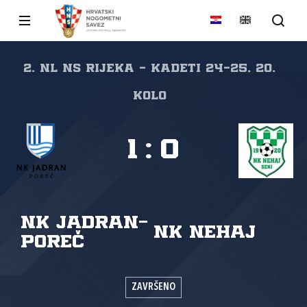
2. NL NS Rijeka - kadeti 24-25, 20.
kolo
1
:
0
NK Jadran-
NK Nehaj
Poreč
ZAVRŠENO