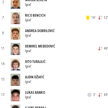
NIKOLA KERETA
3
Igrač
RICO BENCICH
7
16'
52'
Igrač
ANDREA DOBRILOVIĆ
8
Igrač
DEMIREL MEĐEDOVIĆ
11
46'
Igrač
VITO TURAJLIĆ
14
Igrač
AJDIN DŽAFIĆ
15
Igrač
LUKAS BANKO
17
3'
46'
Igrač