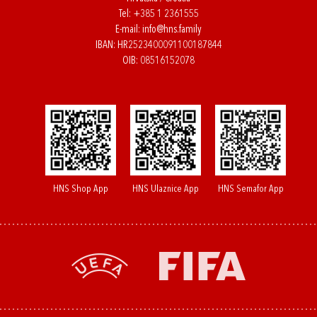
Tel:
+385 1 2361555
E-mail:
info@hns.family
IBAN: HR2523400091100187844
OIB: 08516152078
HNS Shop App
HNS Ulaznice App
HNS Semafor App