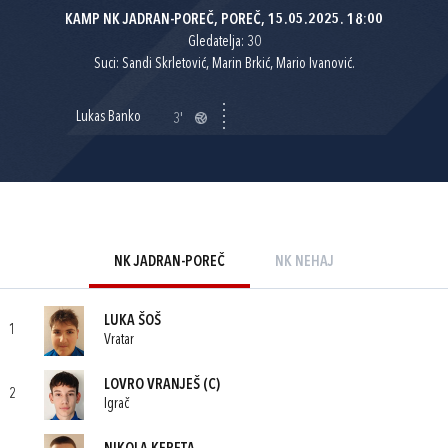
KAMP NK JADRAN-POREČ, POREČ, 15.05.2025. 18:00
Gledatelja: 30
Suci: Sandi Skrletović, Marin Brkić, Mario Ivanović.
Lukas Banko
3'
NK JADRAN-POREČ
NK NEHAJ
LUKA ŠOŠ
1
Vratar
LOVRO VRANJEŠ
(C)
2
Igrač