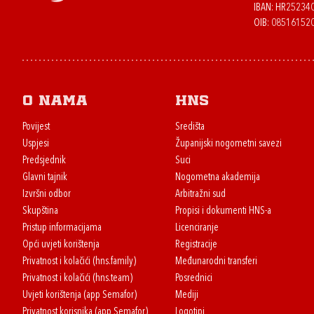
IBAN: HR2523
OIB: 08516152
O nama
HNS
Povijest
Središta
Uspjesi
Županijski nogometni savezi
Predsjednik
Suci
Glavni tajnik
Nogometna akademija
Izvršni odbor
Arbitražni sud
Skupština
Propisi i dokumenti HNS-a
Pristup informacijama
Licenciranje
Opći uvjeti korištenja
Registracije
Privatnost i kolačići (hns.family)
Međunarodni transferi
Privatnost i kolačići (hns.team)
Posrednici
Uvjeti korištenja (app Semafor)
Mediji
Privatnost korisnika (app Semafor)
Logotipi