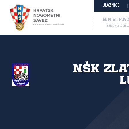
ULAZNICE
HNS.FA
Službena stranic
NŠK Zl
l