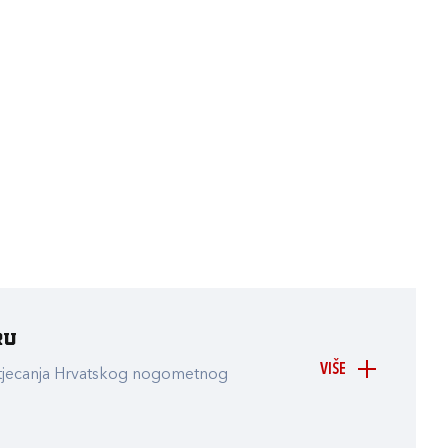
ru
VIŠE
atjecanja Hrvatskog nogometnog