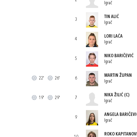
2
Igrač
TIN ALIĆ
3
Igrač
LORI LAĆA
4
Igrač
NIKO BARIČEVIĆ
5
Igrač
MARTIN ŽUPAN
22'
26'
6
Igrač
NIKA ŽILIĆ
(C)
19'
29'
7
Igrač
ANGELA BARIČEVI
9
Igrač
ROKO KAPITANOV