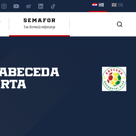
HR
EN
A
SEMAFOR
Sva domaća natjecanja
Abeceda
orta