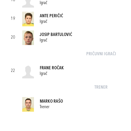
16
Igrač
ANTE PERIČIĆ
19
Igrač
JOSIP BARTULOVIĆ
20
Igrač
PRIČUVNI IGRAČI
FRANE ROČAK
22
Igrač
TRENER
MARKO RAŠO
Trener