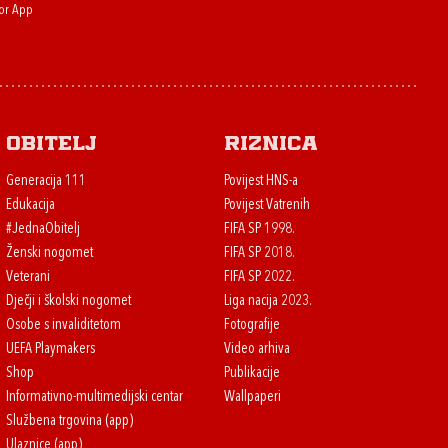
or App
Obitelj
Riznica
Generacija 111
Povijest HNS-a
Edukacija
Povijest Vatrenih
#JednaObitelj
FIFA SP 1998.
Ženski nogomet
FIFA SP 2018.
Veterani
FIFA SP 2022.
Dječji i školski nogomet
Liga nacija 2023.
Osobe s invaliditetom
Fotografije
UEFA Playmakers
Video arhiva
Shop
Publikacije
Informativno-multimedijski centar
Wallpaperi
Službena trgovina (app)
Ulaznice (app)