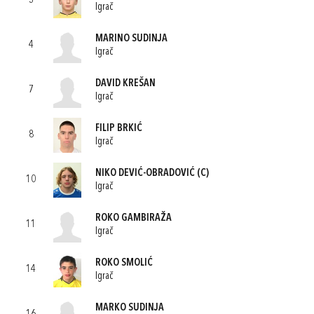
3
Igrač
MARINO SUDINJA
4
Igrač
DAVID KREŠAN
7
Igrač
FILIP BRKIĆ
8
Igrač
NIKO DEVIĆ-OBRADOVIĆ
(C)
10
Igrač
ROKO GAMBIRAŽA
11
Igrač
ROKO SMOLIĆ
14
Igrač
MARKO SUDINJA