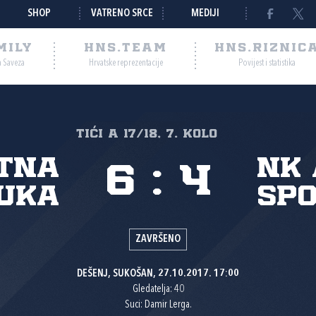
SHOP
VATRENO SRCE
MEDIJI
MILY
HNS.TEAM
HNS.RIZNIC
a Saveza
Hrvatske reprezentacije
Povijest i statistika
tići A 17/18, 7. kolo
atna
NK 
6
:
4
uka
sp
ZAVRŠENO
DEŠENJ, SUKOŠAN, 27.10.2017. 17:00
Gledatelja: 40
Suci: Damir Lerga.