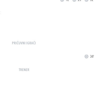
12'
23'
32'
Ć
PRIČUVNI IGRAČI
36'
TRENER