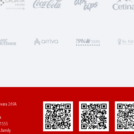
ovara 269A
a
61555
.family