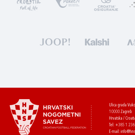
Ulica grada Vuk
10000 Zagreb
Hrvatska / Croati
Tel:
+385 1 23
E-mail:
info@hns