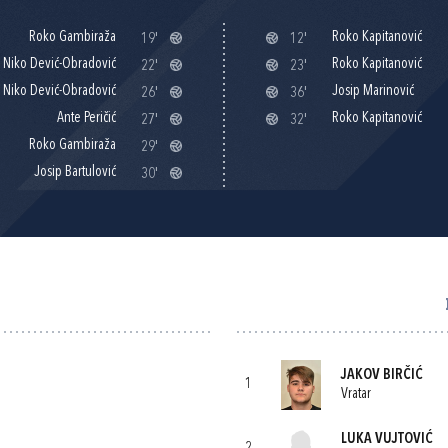
Roko Gambiraža
Roko Kapitanović
19'
12'
Niko Dević-Obradović
Roko Kapitanović
22'
23'
Niko Dević-Obradović
Josip Marinović
26'
36'
Ante Peričić
Roko Kapitanović
27'
32'
Roko Gambiraža
29'
Josip Bartulović
30'
JAKOV BIRČIĆ
1
Vratar
LUKA VUJTOVIĆ