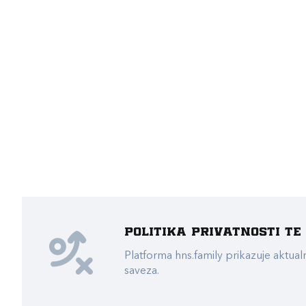
Politika privatnosti t
Platforma hns.family prikazuje akt
saveza.