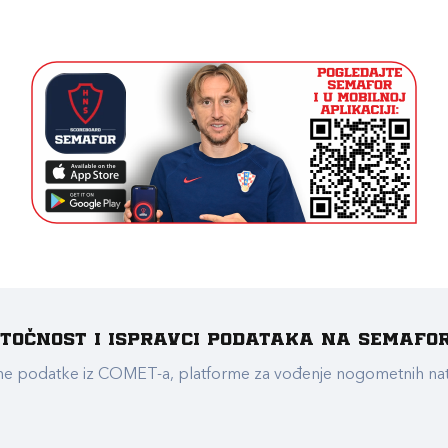
e točnost i ispravci podataka na Semafo
ualne podatke iz COMET-a, platforme za vođenje nogometnih n