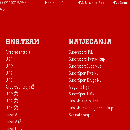
HNS Shop App
HNS Ulaznice App
HNS Semaf
400091100187844
078
HNS.team
Natjecanja
A reprezentacija
Supersport HNL
U-21
Supersport Hrvatski kup
U-19
Supersport Superkup
U-17
SuperSport Prva NL
U-15
SuperSport Druga NL
A reprezentacija (Ž)
Magenta Liga
U-19 (Ž)
SuperSport HMNL
U-17 (Ž)
Hrvatski kup za žene
U-15 (Ž)
Hrvatski malonogometni kup
Futsal A
Sva natjecanja
Futsal A (Ž)
Futsal U-19