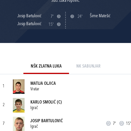
Suci: Luka Popović.
Josip Bartulović
Šime Matešić
7'
24'
Josip Bartulović
15'
NŠK ZLATNA LUKA
NK SABUNJAR
MATIJA OLJICA
1
Vratar
KARLO SMOLIĆ
(C)
2
Igrač
JOSIP BARTULOVIĆ
7
7'
15'
Igrač