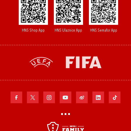
HNS Shop App
HNS Ulaznice App
HNS Semafor App