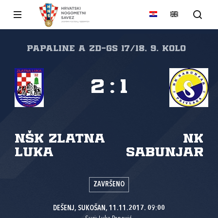
papaline A ZD-GS 17/18, 9. kolo
2
:
1
NŠK Zlatna
NK
luka
Sabunjar
ZAVRŠENO
DEŠENJ, SUKOŠAN, 11.11.2017. 09:00