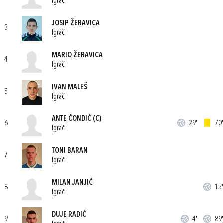
Igrač
JOSIP ŽERAVICA
3
Igrač
MARIO ŽERAVICA
4
Igrač
IVAN MALEŠ
5
Igrač
ANTE ČONDIĆ
(C)
6
29'
70'
Igrač
TONI BARAN
7
Igrač
MILAN JANJIĆ
8
15'
Igrač
DUJE RADIĆ
9
4'
89'