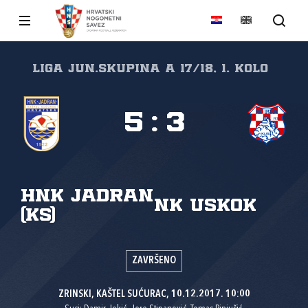
LIGA JUN.Skupina A 17/18, 1. kolo
5
:
3
HNK Jadran
NK Uskok
(KS)
ZAVRŠENO
ZRINSKI, KAŠTEL SUĆURAC, 10.12.2017. 10:00