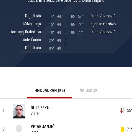
Suci: Damir Jokić, Jere Stipanović, Tomas Pinjušić.
Duje Radić
Dario Vukasović
4'
56'
Milan Janjić
Stjepan Gazibara
15'
70'
Domagoj Bratinčević
Dario Vukasović
18'
77'
Ante Čondić
29'
Duje Radić
89'
HNK JADRAN (KS)
NK USKOK
DUJE SEKUL
1
55'
Vratar
PETAR JANJIĆ
2
71'