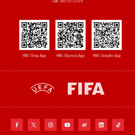
OIB: 08516152078
HNS Shop App
HNS Ulaznice App
HNS Semafor App