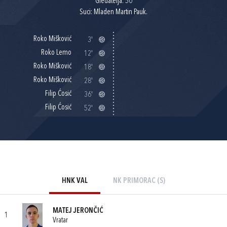
Gledatelja: 50
Suci: Mladen Martin Pauk.
Roko Mišković
3'
Roko Lemo
12'
Roko Mišković
18'
Roko Mišković
28'
Filip Ćosić
36'
Filip Ćosić
52'
HNK VAL
NK PRIMORAC (S)
MATEJ JERONČIĆ
1
Vratar