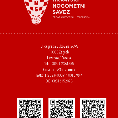
Ulica grada Vukovara 269A
10000 Zagreb
Hrvatska / Croatia
Tel:
+385 1 2361555
E-mail:
info@hns.family
IBAN: HR2523400091100187844
OIB: 08516152078