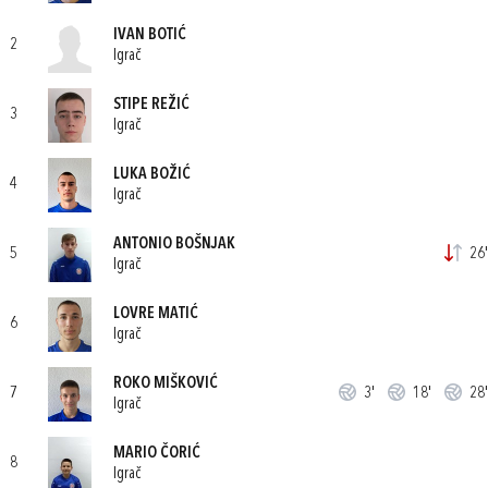
IVAN BOTIĆ
2
Igrač
STIPE REŽIĆ
3
Igrač
LUKA BOŽIĆ
4
Igrač
ANTONIO BOŠNJAK
5
26'
Igrač
LOVRE MATIĆ
6
Igrač
ROKO MIŠKOVIĆ
7
3'
18'
28'
Igrač
MARIO ČORIĆ
8
Igrač