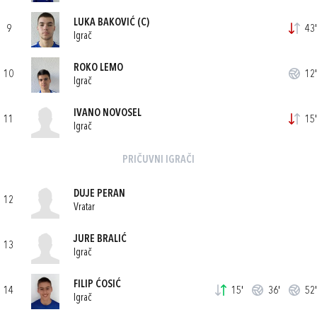
LUKA BAKOVIĆ
(C)
9
43'
Igrač
ROKO LEMO
10
12'
Igrač
IVANO NOVOSEL
11
15'
Igrač
PRIČUVNI IGRAČI
DUJE PERAN
12
Vratar
JURE BRALIĆ
13
Igrač
FILIP ĆOSIĆ
14
15'
36'
52'
Igrač