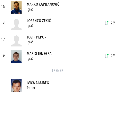
MARKO KAPITANOVIĆ
15
Igrač
LORENZO ZEKIĆ
16
26'
Igrač
JOSIP PEPUR
17
Igrač
MARIO TENĐERA
18
43'
Igrač
TRENER
IVICA ALAJBEG
Trener