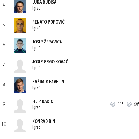
LUKA BUDIŠA
4
Igrač
RENATO POPOVIĆ
5
Igrač
JOSIP ŽERAVICA
6
Igrač
JOSIP GRGO KOVAČ
7
Igrač
KAŽIMIR PAVELIN
8
Igrač
FILIP RADIĆ
9
11'
68'
Igrač
KONRAD BIN
10
Igrač