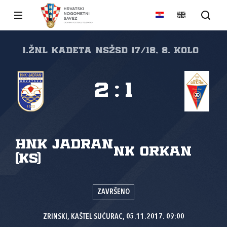
1.ŽNL Kadeta NSŽSD 17/18, 8. kolo
2
:
1
HNK Jadran
NK Orkan
(KS)
ZAVRŠENO
ZRINSKI, KAŠTEL SUĆURAC, 05.11.2017. 09:00