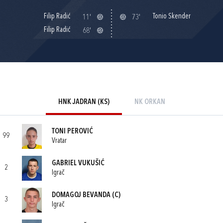
Filip Radić
Tonio Skender
11'
73'
Filip Radić
68'
HNK JADRAN (KS)
NK ORKAN
TONI PEROVIĆ
99
Vratar
GABRIEL VUKUŠIĆ
2
Igrač
DOMAGOJ BEVANDA
(C)
3
Igrač