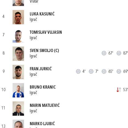
Vratar
LUKA KASUNIĆ
4
Igrač
TOMISLAV VUJASIN
7
Igrač
SVEN SMOLJO
(C)
8
67'
87'
Igrač
FRAN JURKIĆ
9
4'
7'
65'
69'
Igrač
BRUNO KRANIC
10
53'
Igrač
MARIN MATIJEVIĆ
11
Igrač
MARKO LJUBIĆ
13