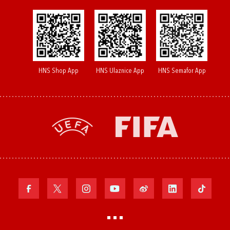
HNS Shop App
HNS Ulaznice App
HNS Semafor App