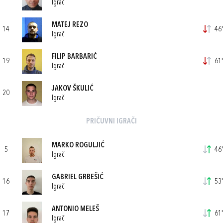
Igrač
MATEJ REZO
14
46'
Igrač
FILIP BARBARIĆ
19
61'
Igrač
JAKOV ŠKULIĆ
20
Igrač
PRIČUVNI IGRAČI
MARKO ROGULJIĆ
5
46'
Igrač
GABRIEL GRBEŠIĆ
16
53'
Igrač
ANTONIO MELEŠ
17
61'
Igrač