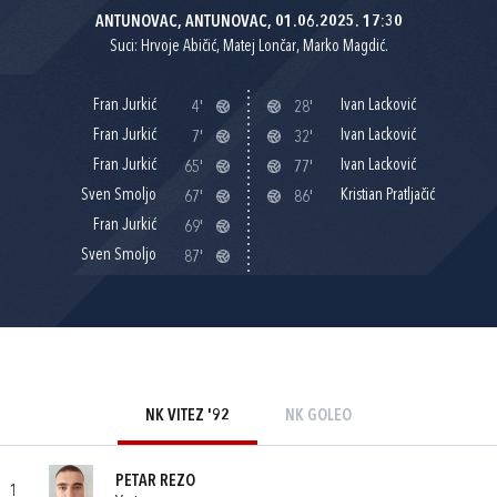
ANTUNOVAC, ANTUNOVAC, 01.06.2025. 17:30
Suci: Hrvoje Abičić, Matej Lončar, Marko Magdić.
Fran Jurkić
Ivan Lacković
4'
28'
Fran Jurkić
Ivan Lacković
7'
32'
Fran Jurkić
Ivan Lacković
65'
77'
Sven Smoljo
Kristian Pratljačić
67'
86'
Fran Jurkić
69'
Sven Smoljo
87'
NK VITEZ '92
NK GOLEO
PETAR REZO
1