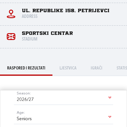
Ul. Republike 158, Petrijevci
ADDRESS
Sportski centar
STADIUM
RASPORED I REZULTATI
LJESTVICA
IGRAČI
STATI
Season:
2026/27
Age:
Seniors