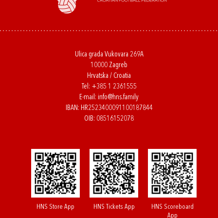
Ulica grada Vukovara 269A
10000 Zagreb
Hrvatska / Croatia
Tel:
+385 1 2361555
E-mail:
info@hns.family
IBAN: HR2523400091100187844
OIB: 08516152078
HNS Store App
HNS Tickets App
HNS Scoreboard
App