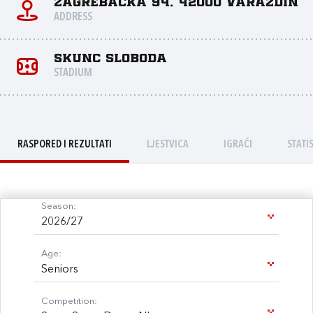
Zagrebačka 94, 42000 Varaždin
ADDRESS
SKUNC Sloboda
STADIUM
RASPORED I REZULTATI
LJESTVICA
IGRAČI
STATI
Season:
2026/27
Age:
Seniors
Competition: