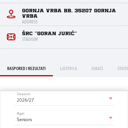
Gornja Vrba bb, 35207 Gornja
Vrba
ADDRESS
ŠRC "Goran Jurić"
STADIUM
RASPORED I REZULTATI
LJESTVICA
IGRAČI
STATI
Season:
2026/27
Age:
Seniors