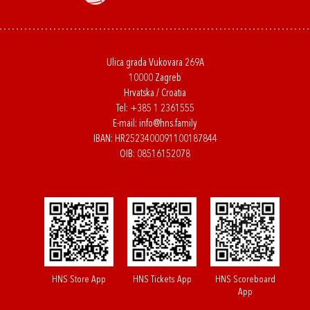
Ulica grada Vukovara 269A
10000 Zagreb
Hrvatska / Croatia
Tel:
+385 1 2361555
E-mail:
info@hns.family
IBAN: HR2523400091100187844
OIB: 08516152078
HNS Store App
HNS Tickets App
HNS Scoreboard
App