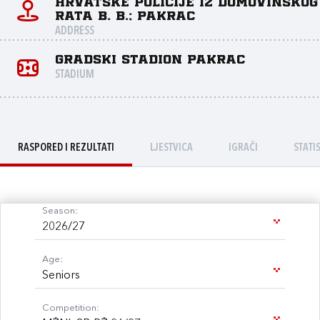
Hrvatske policije iz domovinskog
rata b. b.; Pakrac
ADDRESS
Gradski Stadion Pakrac
STADIUM
RASPORED I REZULTATI
LJESTVICA
IGRAČI
STATI
Season:
2026/27
Age:
Seniors
Competition: