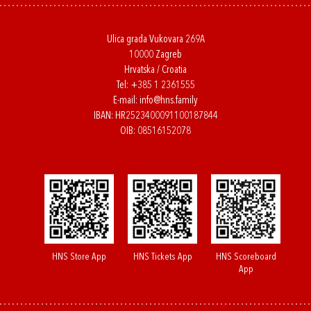
Ulica grada Vukovara 269A
10000 Zagreb
Hrvatska / Croatia
Tel:
+385 1 2361555
E-mail:
info@hns.family
IBAN: HR2523400091100187844
OIB: 08516152078
HNS Store App
HNS Tickets App
HNS Scoreboard
App