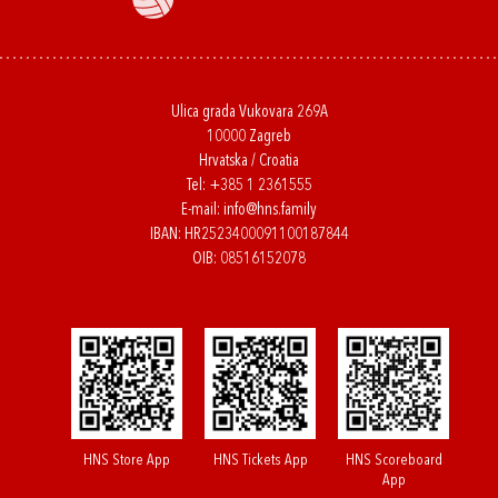
Ulica grada Vukovara 269A
10000 Zagreb
Hrvatska / Croatia
Tel:
+385 1 2361555
E-mail:
info@hns.family
IBAN: HR2523400091100187844
OIB: 08516152078
HNS Store App
HNS Tickets App
HNS Scoreboard
App