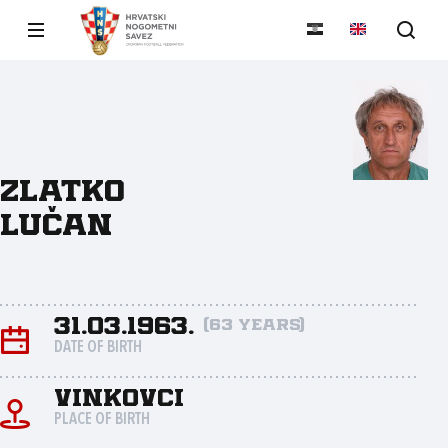
Zlatko
Lučan
31.03.1963.
(63 years)
DATE OF BIRTH
Vinkovci
PLACE OF BIRTH