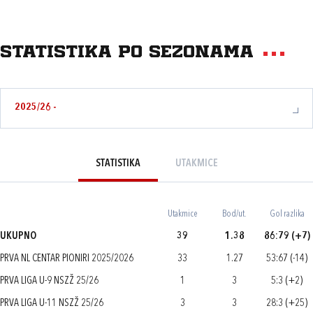
Statistika po sezonama
2025/26 -
STATISTIKA
UTAKMICE
Utakmice
Bod/ut.
Gol razlika
UKUPNO
39
1.38
86:79 (+7)
PRVA NL CENTAR PIONIRI 2025/2026
33
1.27
53:67 (-14)
PRVA LIGA U-9 NSZŽ 25/26
1
3
5:3 (+2)
PRVA LIGA U-11 NSZŽ 25/26
3
3
28:3 (+25)