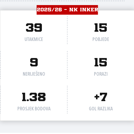
2025/26 - NK INKER
39
15
UTAKMICE
POBJEDE
9
15
NERIJEŠENO
PORAZI
1.38
+7
PROSJEK BODOVA
GOL RAZLIKA