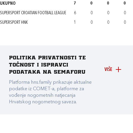
UKUPNO
7
0
0
0
SUPERSPORT CROATIAN FOOTBALL LEAGUE
6
0
0
0
SUPERSPORT HNK
1
0
0
0
Politika privatnosti te
točnost i ispravci
VIŠE
podataka na Semaforu
Platforma hns.family prikazuje aktualne
podatke iz COMET-a, platforme za
vođenje nogometnih natjecanja
Hrvatskog nogometnog saveza.