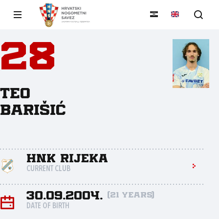
28
Teo
Barišić
HNK Rijeka
CURRENT CLUB
30.09.2004.
(21 years)
DATE OF BIRTH