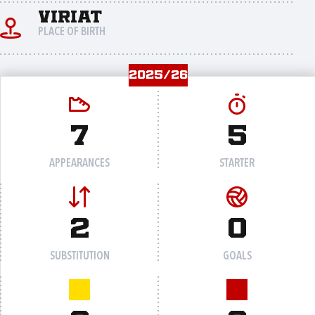
Viriat
PLACE OF BIRTH
2025/26
7
5
APPEARANCES
STARTER
2
0
SUBSTITUTION
GOALS