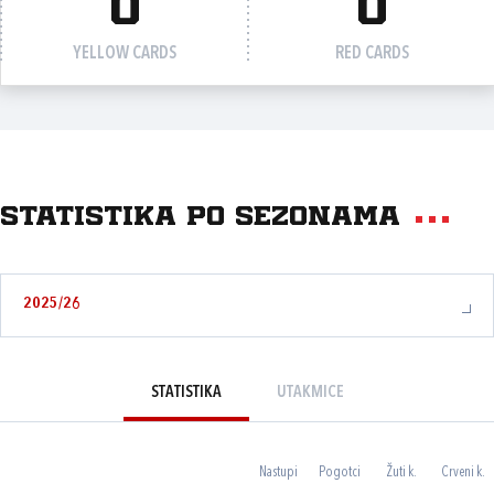
0
0
YELLOW CARDS
RED CARDS
Statistika po sezonama
2025/26
STATISTIKA
UTAKMICE
Nastupi
Pogotci
Žuti k.
Crveni k.