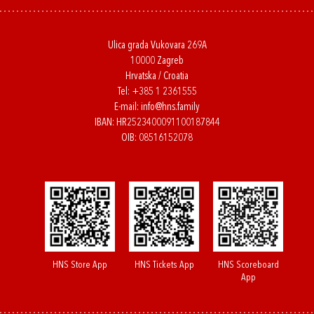
Ulica grada Vukovara 269A
10000 Zagreb
Hrvatska / Croatia
Tel:
+385 1 2361555
E-mail:
info@hns.family
IBAN: HR2523400091100187844
OIB: 08516152078
HNS Store App
HNS Tickets App
HNS Scoreboard
App