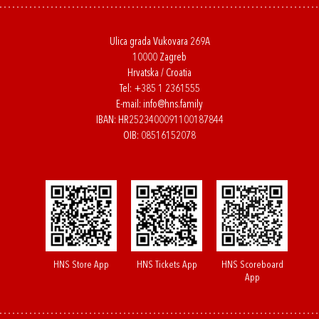
Ulica grada Vukovara 269A
10000 Zagreb
Hrvatska / Croatia
Tel:
+385 1 2361555
E-mail:
info@hns.family
IBAN: HR2523400091100187844
OIB: 08516152078
HNS Store App
HNS Tickets App
HNS Scoreboard
App