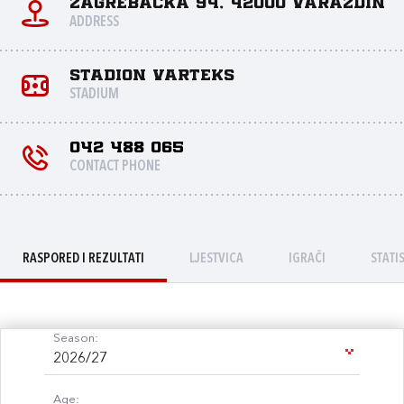
Zagrebačka 94, 42000 Varaždin
ADDRESS
Stadion Varteks
STADIUM
042 488 065
CONTACT PHONE
RASPORED I REZULTATI
LJESTVICA
IGRAČI
STATI
Season:
2026/27
Age: