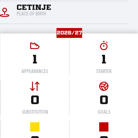
Cetinje
PLACE OF BIRTH
2026/27
1
1
APPEARANCES
STARTER
0
0
SUBSTITUTION
GOALS