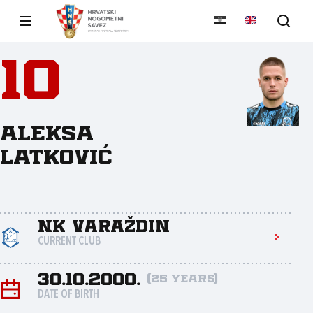
10
Aleksa
Latković
NK Varaždin
CURRENT CLUB
30.10.2000.
(25 years)
DATE OF BIRTH