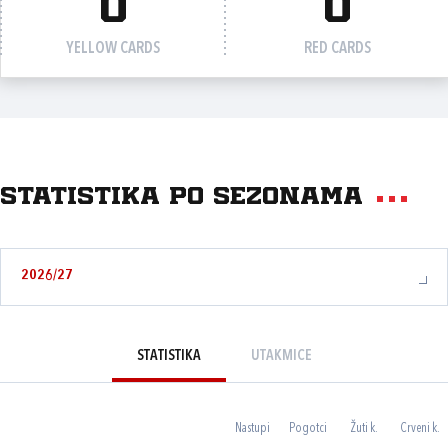
0
0
YELLOW CARDS
RED CARDS
Statistika po sezonama
2026/27
STATISTIKA
UTAKMICE
Nastupi
Pogotci
Žuti k.
Crveni k.