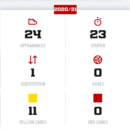
2020/21
24
23
APPEARANCES
STARTER
1
0
SUBSTITUTION
GOALS
11
0
YELLOW CARDS
RED CARDS