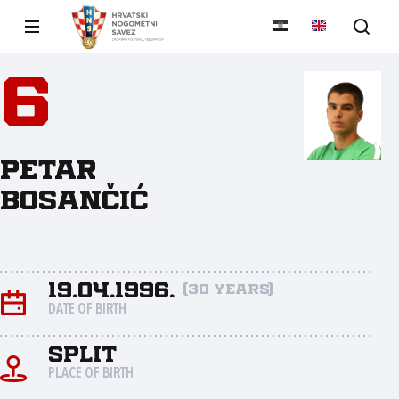
6
Petar
Bosančić
19.04.1996.
(30 years)
DATE OF BIRTH
Split
PLACE OF BIRTH