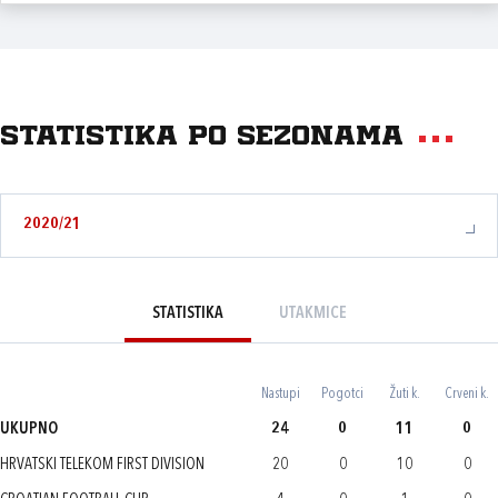
Statistika po sezonama
2020/21
STATISTIKA
UTAKMICE
Nastupi
Pogotci
Žuti k.
Crveni k.
UKUPNO
24
0
11
0
HRVATSKI TELEKOM FIRST DIVISION
20
0
10
0