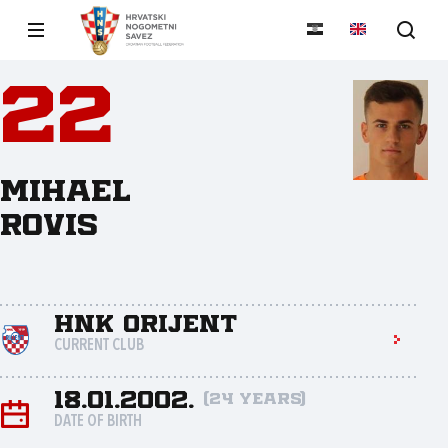
22
Mihael
Rovis
HNK Orijent
CURRENT CLUB
18.01.2002.
(24 years)
DATE OF BIRTH