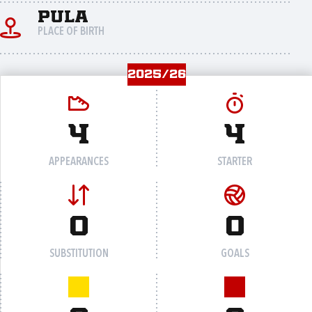
Pula
PLACE OF BIRTH
2025/26
4
4
APPEARANCES
STARTER
0
0
SUBSTITUTION
GOALS