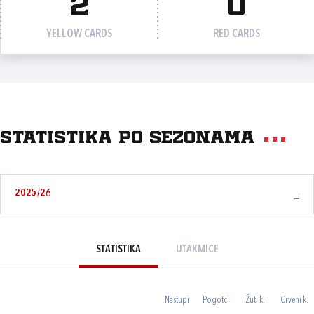
2
0
YELLOW CARDS
RED CARDS
Statistika po sezonama
2025/26
STATISTIKA
UTAKMICE
Nastupi
Pogotci
Žuti k.
Crveni k.