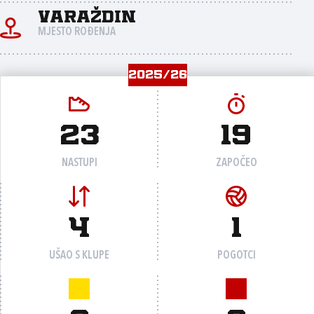
Varaždin
MJESTO ROĐENJA
2025/26
23
19
NASTUPI
ZAPOČEO
4
1
UŠAO S KLUPE
POGOTCI