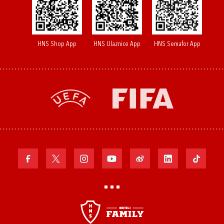
HNS Shop App
HNS Ulaznice App
HNS Semafor App