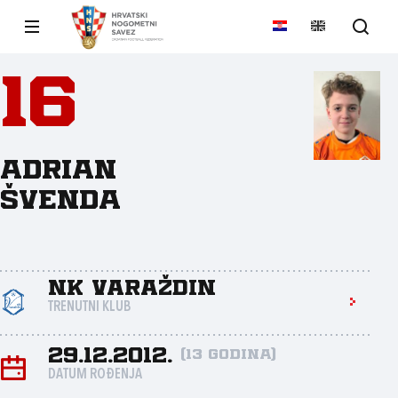
16
Adrian
Švenda
NK Varaždin
TRENUTNI KLUB
29.12.2012.
(13 godina)
DATUM ROĐENJA