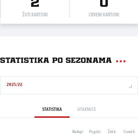
2
0
ŽUTI KARTONI
CRVENI KARTONI
Statistika po sezonama
2025/26
STATISTIKA
UTAKMICE
Nastupi
Pogotci
Žuti k.
Crveni k.