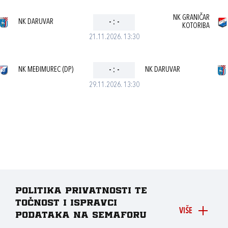
NK GRANIČAR
NK DARUVAR
-
:
-
KOTORIBA
21.11.2026. 13:30
NK MEĐIMUREC (DP)
-
:
-
NK DARUVAR
29.11.2026. 13:30
Politika privatnosti te
točnost i ispravci
VIŠE
podataka na Semaforu