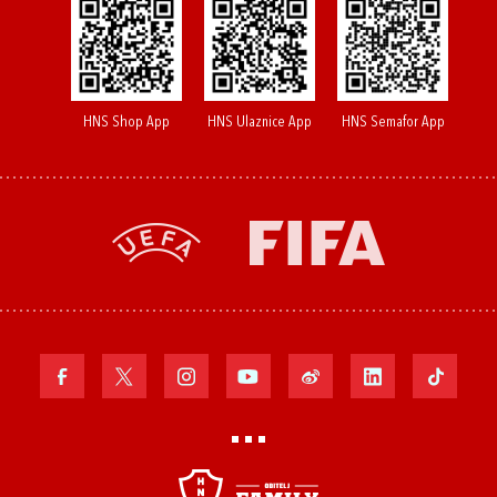
HNS Shop App
HNS Ulaznice App
HNS Semafor App