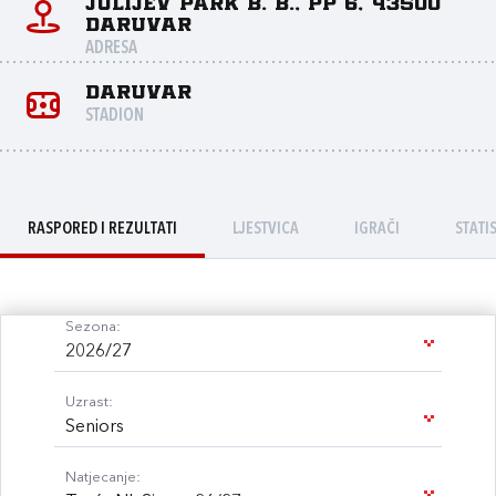
Julijev park b. b., PP 6, 43500
Daruvar
ADRESA
Daruvar
STADION
RASPORED I REZULTATI
LJESTVICA
IGRAČI
STATI
Sezona:
2026/27
Uzrast:
Seniors
Natjecanje: