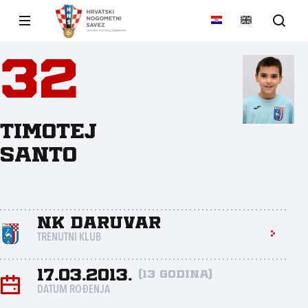
32
Timotej
Santo
NK Daruvar
TRENUTNI KLUB
17.03.2013.
(13 godina)
DATUM ROĐENJA