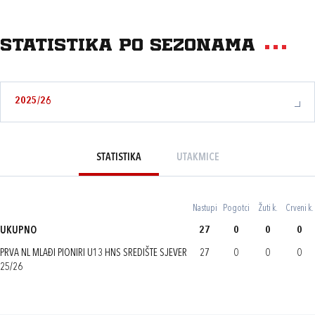
Statistika po sezonama
2025/26
STATISTIKA
UTAKMICE
Nastupi
Pogotci
Žuti k.
Crveni k.
UKUPNO
27
0
0
0
PRVA NL MLAĐI PIONIRI U13 HNS SREDIŠTE SJEVER
27
0
0
0
25/26