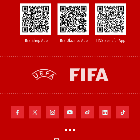
HNS Shop App
HNS Ulaznice App
HNS Semafor App