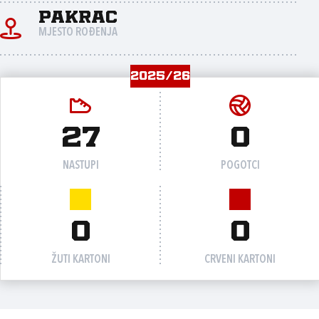
Pakrac
MJESTO ROĐENJA
2025/26
27
0
NASTUPI
POGOTCI
0
0
ŽUTI KARTONI
CRVENI KARTONI