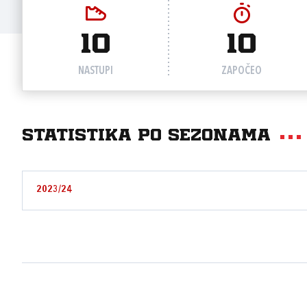
10
10
NASTUPI
ZAPOČEO
Statistika po sezonama
2023/24