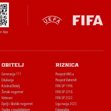
or App
Obitelj
Riznica
Generacija 111
Povijest HNS-a
Edukacija
Povijest Vatrenih
#JednaObitelj
FIFA SP 1998.
Ženski nogomet
FIFA SP 2018.
Veterani
FIFA SP 2022.
Dječji i školski nogomet
Liga nacija 2023.
Osobe s invaliditetom
Fotografije