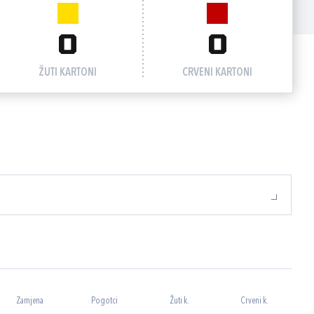
0
0
ŽUTI KARTONI
CRVENI KARTONI
Zamjena
Pogotci
Žuti k.
Crveni k.