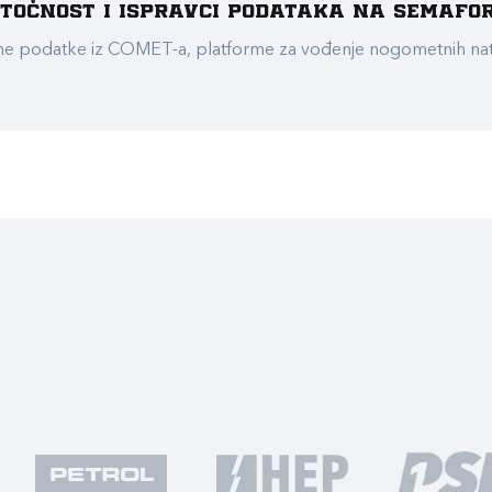
e točnost i ispravci podataka na Semafo
ualne podatke iz COMET-a, platforme za vođenje nogometnih n