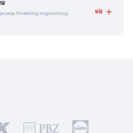
ru
VIŠE
atjecanja Hrvatskog nogometnog