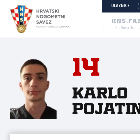
ULAZNICE
HNS.FA
Službena stranic
14
Karlo
Pojati