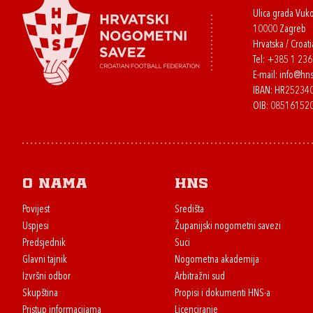
Ulica grada Vuk
10000 Zagreb
Hrvatska / Croati
Tel:
+385 1 23
E-mail:
info@hns
IBAN: HR2523
OIB: 08516152
O nama
HNS
Povijest
Središta
Uspjesi
Županijski nogometni savezi
Predsjednik
Suci
Glavni tajnik
Nogometna akademija
Izvršni odbor
Arbitražni sud
Skupština
Propisi i dokumenti HNS-a
Pristup informacijama
Licenciranje