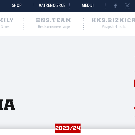
SHOP
VATRENO SRCE
MEDIJI
MILY
HNS.TEAM
HNS.RIZNIC
a Saveza
Hrvatske reprezentacije
Povijest i statistika
na
2023/24