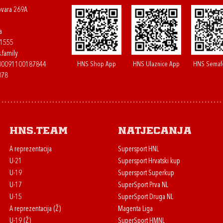
ovara 269A
a
61555
.family
HNS Shop App
HNS Ulaznice App
HNS Semaf
400091100187844
078
HNS.team
Natjecanja
A reprezentacija
Supersport HNL
U-21
Supersport Hrvatski kup
U-19
Supersport Superkup
U-17
SuperSport Prva NL
U-15
SuperSport Druga NL
A reprezentacija (Ž)
Magenta Liga
U-19 (Ž)
SuperSport HMNL