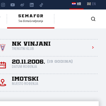
HR
EN
A
SEMAFOR
Sva domaća natjecanja
NK Vinjani
TRENUTNI KLUB
20.11.2006.
(19 godina)
DATUM ROĐENJA
Imotski
MJESTO ROĐENJA