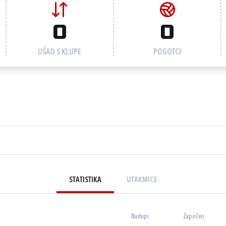
0
0
UŠAO S KLUPE
POGOTCI
STATISTIKA
UTAKMICE
Nastupi
Započeo