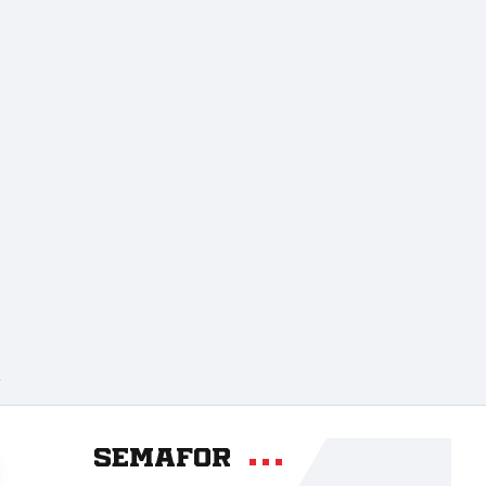
A
Semafor