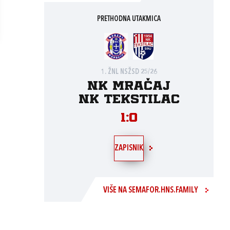
PRETHODNA UTAKMICA
1. ŽNL NSŽSD 25/26
NK Mračaj
NK Tekstilac
1:0
ZAPISNIK
VIŠE NA SEMAFOR.HNS.FAMILY