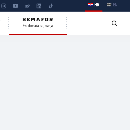
HR
EN
A
SEMAFOR
Sva domaća natjecanja