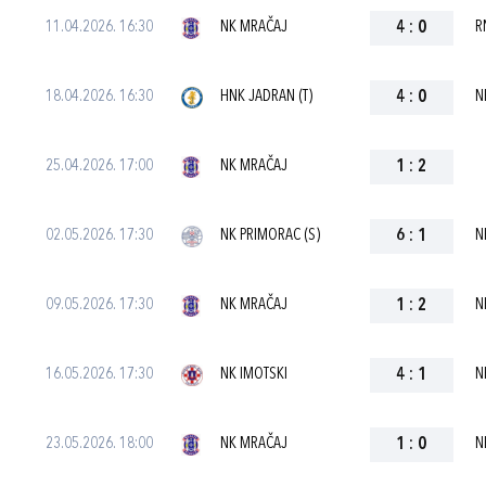
11.04.2026. 16:30
NK MRAČAJ
4
:
0
R
18.04.2026. 16:30
HNK JADRAN (T)
4
:
0
N
25.04.2026. 17:00
NK MRAČAJ
1
:
2
02.05.2026. 17:30
NK PRIMORAC (S)
6
:
1
N
09.05.2026. 17:30
NK MRAČAJ
1
:
2
N
16.05.2026. 17:30
NK IMOTSKI
4
:
1
N
23.05.2026. 18:00
NK MRAČAJ
1
:
0
N