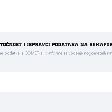
e točnost i ispravci podataka na Semafo
ualne podatke iz COMET-a, platforme za vođenje nogometnih n