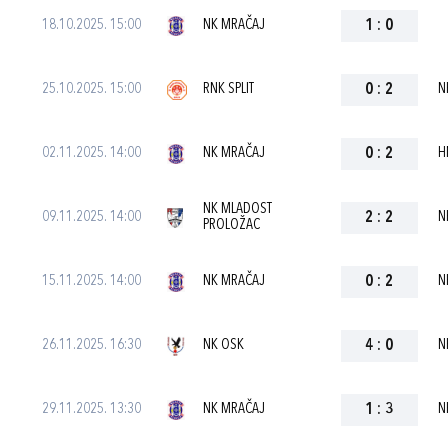
18.10.2025. 15:00
NK MRAČAJ
1
:
0
25.10.2025. 15:00
RNK SPLIT
0
:
2
N
02.11.2025. 14:00
NK MRAČAJ
0
:
2
H
NK MLADOST
09.11.2025. 14:00
2
:
2
N
PROLOŽAC
15.11.2025. 14:00
NK MRAČAJ
0
:
2
N
26.11.2025. 16:30
NK OSK
4
:
0
N
29.11.2025. 13:30
NK MRAČAJ
1
:
3
N