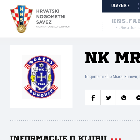
ULAZNICE
HNS.FA
Službena stranic
NK M
Nogometni klub Mračaj Runović,
Informacije o klubu