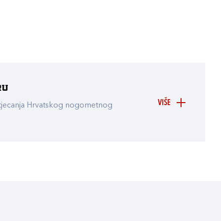
ru
VIŠE
atjecanja Hrvatskog nogometnog