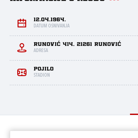
12.04.1964.
DATUM OSNIVANJA
Runović 414, 21261 Runović
ADRESA
Pojilo
STADION