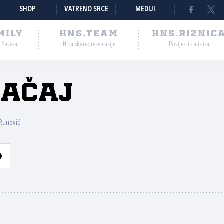
SHOP
VATRENO SRCE
MEDIJI
MILY
HNS.TEAM
HNS.RIZNIC
a Saveza
Hrvatske reprezentacije
Povijest i statistika
račaj
 Runović