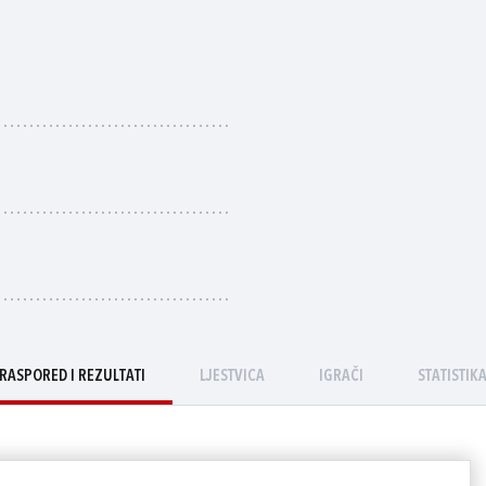
RASPORED I REZULTATI
LJESTVICA
IGRAČI
STATISTIK