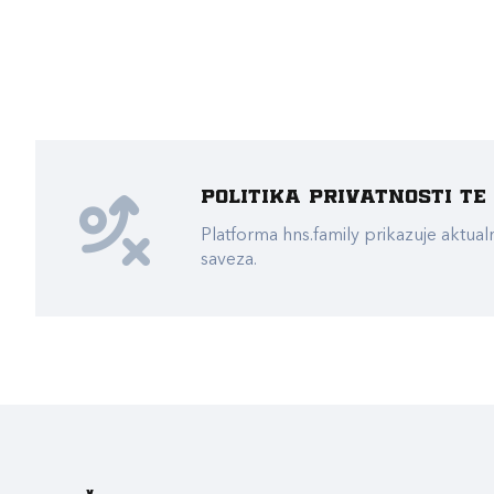
Politika privatnosti t
Platforma hns.family prikazuje akt
saveza.