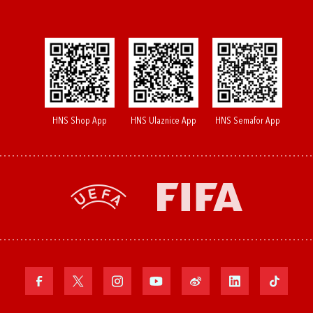
HNS Shop App
HNS Ulaznice App
HNS Semafor App