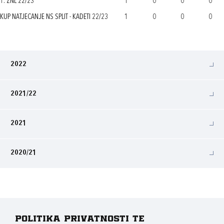
1. ŽNL 22/23
1
0
0
0
KUP NATJECANJE NS SPLIT - KADETI 22/23
1
0
0
0
2022
2021/22
2021
2020/21
Politika privatnosti te