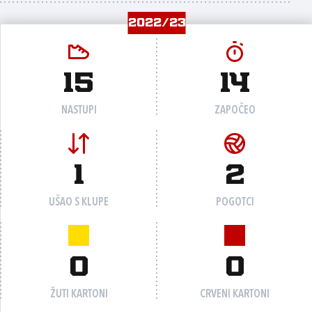
2022/23
15
14
NASTUPI
ZAPOČEO
1
2
UŠAO S KLUPE
POGOTCI
0
0
ŽUTI KARTONI
CRVENI KARTONI