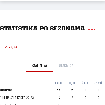
Statistika po sezonama
2022/23
STATISTIKA
UTAKMICE
Nastupi
Pogotci
Žuti k.
Crveni k.
UKUPNO
15
2
0
0
1.NL NS SPLIT KADETI 22/23
13
2
0
0