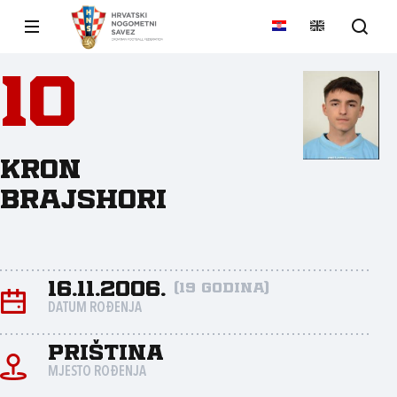
10
Kron
Brajshori
16.11.2006.
(19 godina)
DATUM ROĐENJA
Priština
MJESTO ROĐENJA