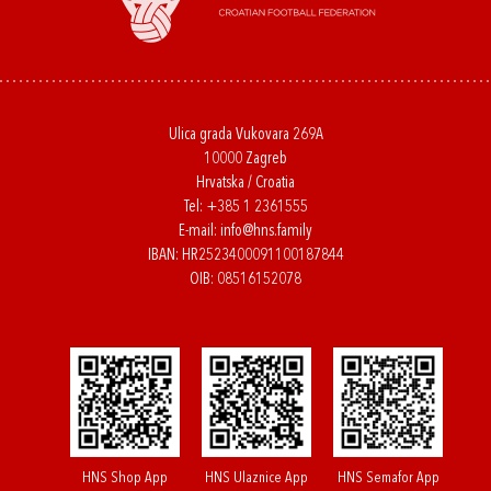
Ulica grada Vukovara 269A
10000 Zagreb
Hrvatska / Croatia
Tel:
+385 1 2361555
E-mail:
info@hns.family
IBAN: HR2523400091100187844
OIB: 08516152078
HNS Shop App
HNS Ulaznice App
HNS Semafor App