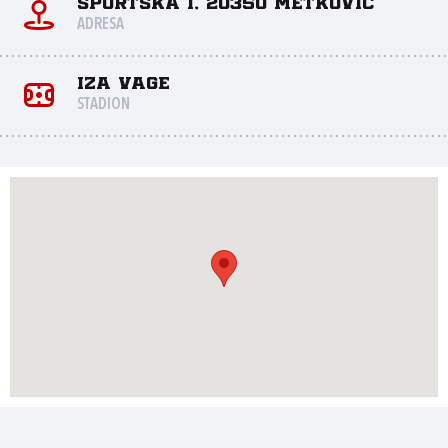
Športska 1, 20350 Metković
ADRESA
Iza Vage
STADION