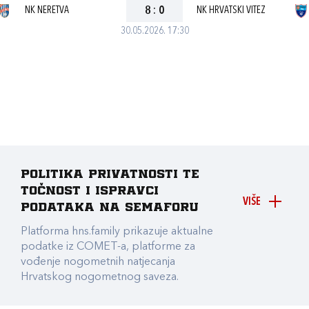
NK NERETVA
8
:
0
NK HRVATSKI VITEZ
30.05.2026. 17:30
Politika privatnosti te
točnost i ispravci
VIŠE
podataka na Semaforu
Platforma hns.family prikazuje aktualne
podatke iz COMET-a, platforme za
vođenje nogometnih natjecanja
Hrvatskog nogometnog saveza.