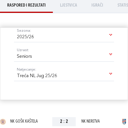
RASPORED I REZULTATI
LJESTVICA
IGRAČI
STATI
Sezona:
2025/26
Uzrast:
Seniors
Natjecanje:
Treća NL Jug 25/26
NK GOŠK KAŠTELA
2
:
2
NK NERETVA