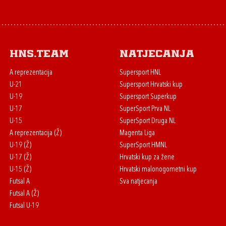
HNS.team
Natjecanja
A reprezentacija
Supersport HNL
U-21
Supersport Hrvatski kup
U-19
Supersport Superkup
U-17
SuperSport Prva NL
U-15
SuperSport Druga NL
A reprezentacija (Ž)
Magenta Liga
U-19 (Ž)
SuperSport HMNL
U-17 (Ž)
Hrvatski kup za žene
U-15 (Ž)
Hrvatski malonogometni kup
Futsal A
Sva natjecanja
Futsal A (Ž)
Futsal U-19