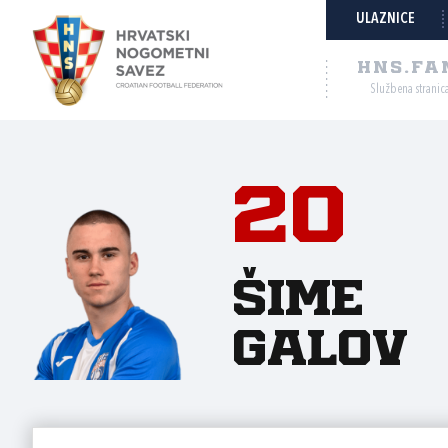
ULAZNICE
HNS.FA
Službena stranic
20
Šime
Galov