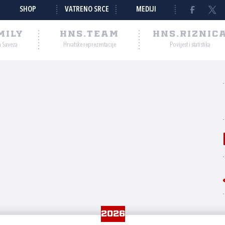
SHOP
VATRENO SRCE
MEDIJI
MILY
HNS.TEAM
HNS.RIZNIC
a Saveza
Hrvatske reprezentacije
Povijest i statistika
2026