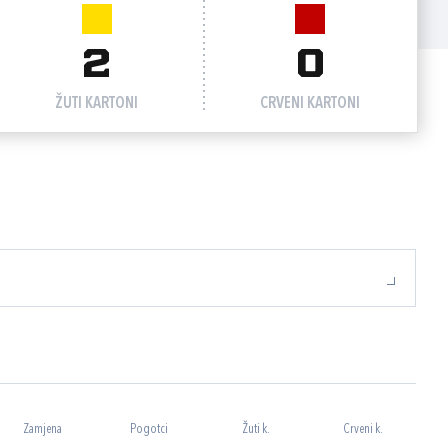
2
0
ŽUTI KARTONI
CRVENI KARTONI
Zamjena
Pogotci
Žuti k.
Crveni k.