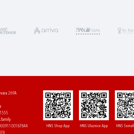
ovara 269A
a
61555
.family
HNS Shop App
HNS Ulaznice App
HNS Semaf
400091100187844
078