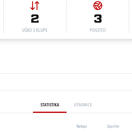
2
3
UŠAO S KLUPE
POGOTCI
STATISTIKA
UTAKMICE
Nastupi
Započeo