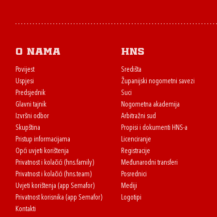
O nama
HNS
Povijest
Središta
Uspjesi
Županijski nogometni savezi
Predsjednik
Suci
Glavni tajnik
Nogometna akademija
Izvršni odbor
Arbitražni sud
Skupština
Propisi i dokumenti HNS-a
Pristup informacijama
Licenciranje
Opći uvjeti korištenja
Registracije
Privatnost i kolačići (hns.family)
Međunarodni transferi
Privatnost i kolačići (hns.team)
Posrednici
Uvjeti korištenja (app Semafor)
Mediji
Privatnost korisnika (app Semafor)
Logotipi
Kontakti