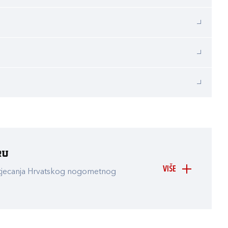
ru
VIŠE
atjecanja Hrvatskog nogometnog