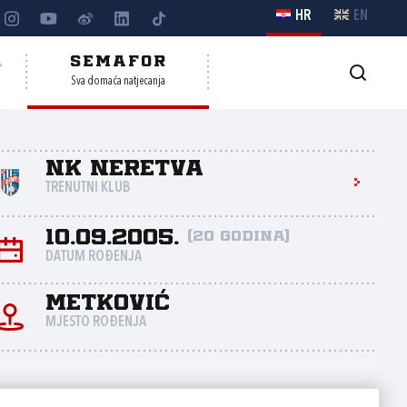
HR
EN
A
SEMAFOR
Sva domaća natjecanja
NK Neretva
TRENUTNI KLUB
10.09.2005.
(20 godina)
DATUM ROĐENJA
Metković
MJESTO ROĐENJA