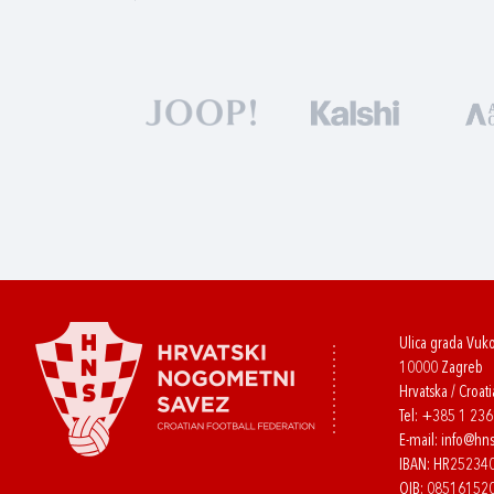
Ulica grada Vuk
10000 Zagreb
Hrvatska / Croati
Tel:
+385 1 23
E-mail:
info@hns
IBAN: HR2523
OIB: 08516152