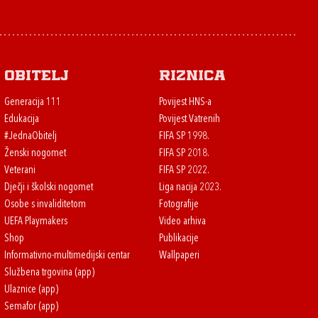
Obitelj
Riznica
Generacija 111
Povijest HNS-a
Edukacija
Povijest Vatrenih
#JednaObitelj
FIFA SP 1998.
Ženski nogomet
FIFA SP 2018.
Veterani
FIFA SP 2022.
Dječji i školski nogomet
Liga nacija 2023.
Osobe s invaliditetom
Fotografije
UEFA Playmakers
Video arhiva
Shop
Publikacije
Informativno-multimedijski centar
Wallpaperi
Službena trgovina (app)
Ulaznice (app)
Semafor (app)