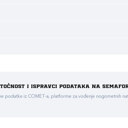
e točnost i ispravci podataka na Semafo
ualne podatke iz COMET-a, platforme za vođenje nogometnih n