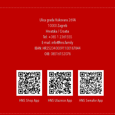
Ulica grada Vukovara 269A
10000 Zagreb
Hrvatska / Croatia
Tel:
+385 1 2361555
E-mail:
info@hns.family
IBAN: HR2523400091100187844
OIB: 08516152078
HNS Shop App
HNS Ulaznice App
HNS Semafor App