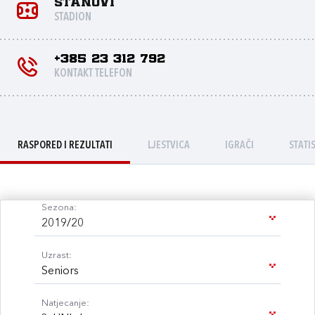
Stanovi
STADION
+385 23 312 792
KONTAKT TELEFON
RASPORED I REZULTATI
LJESTVICA
IGRAČI
STATI
Sezona:
2019/20
Uzrast:
Seniors
Natjecanje: