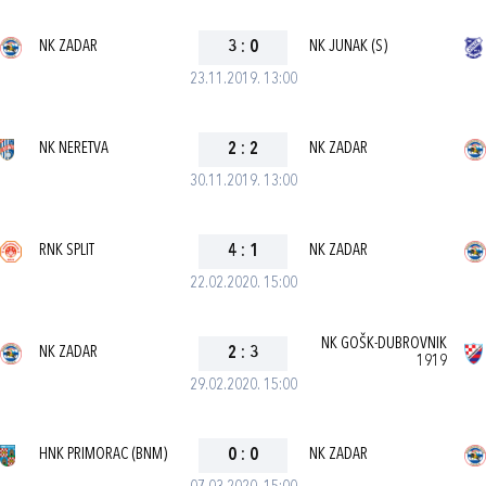
NK ZADAR
3
:
0
NK JUNAK (S)
23.11.2019. 13:00
NK NERETVA
2
:
2
NK ZADAR
30.11.2019. 13:00
RNK SPLIT
4
:
1
NK ZADAR
22.02.2020. 15:00
NK GOŠK-DUBROVNIK
NK ZADAR
2
:
3
1919
29.02.2020. 15:00
HNK PRIMORAC (BNM)
0
:
0
NK ZADAR