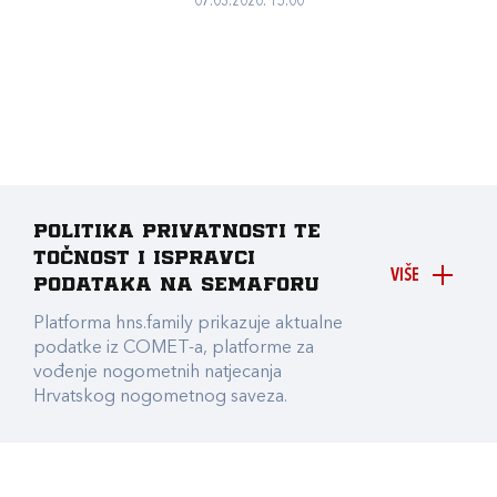
07.03.2020. 15:00
Politika privatnosti te
točnost i ispravci
VIŠE
podataka na Semaforu
Platforma hns.family prikazuje aktualne
podatke iz COMET-a, platforme za
vođenje nogometnih natjecanja
Hrvatskog nogometnog saveza.