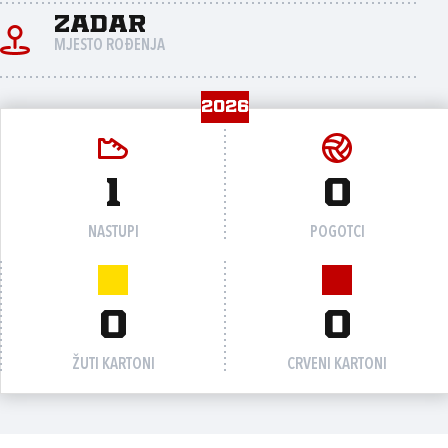
Zadar
MJESTO ROĐENJA
2026
1
0
NASTUPI
POGOTCI
0
0
ŽUTI KARTONI
CRVENI KARTONI