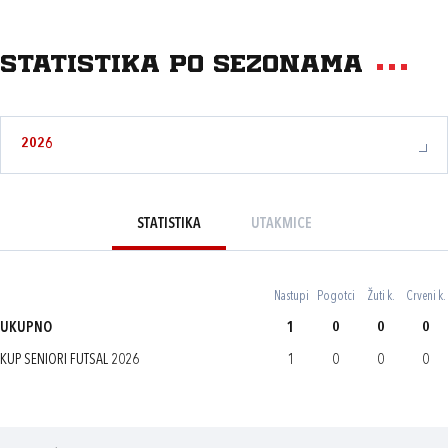
Statistika po sezonama
2026
STATISTIKA
UTAKMICE
Nastupi
Pogotci
Žuti k.
Crveni k.
UKUPNO
1
0
0
0
KUP SENIORI FUTSAL 2026
1
0
0
0