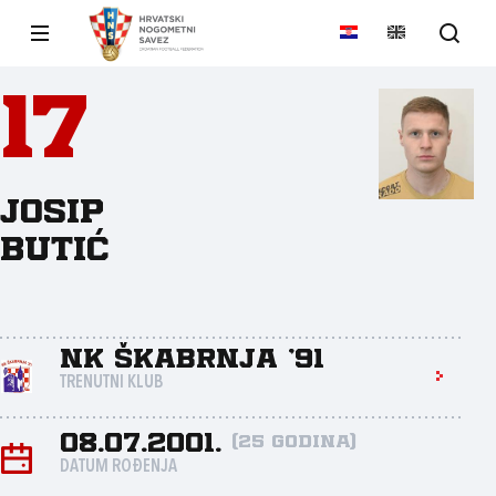
17
Josip
Butić
NK Škabrnja '91
TRENUTNI KLUB
08.07.2001.
(25 godina)
DATUM ROĐENJA