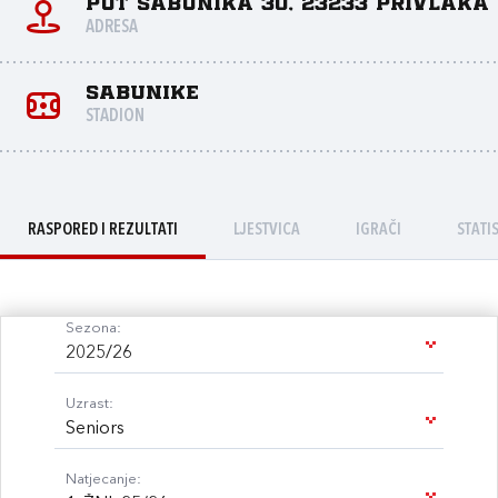
Put Sabunika 30, 23233 Privlaka
ADRESA
Sabunike
STADION
RASPORED I REZULTATI
LJESTVICA
IGRAČI
STATI
Sezona:
2025/26
Uzrast:
Seniors
Natjecanje: