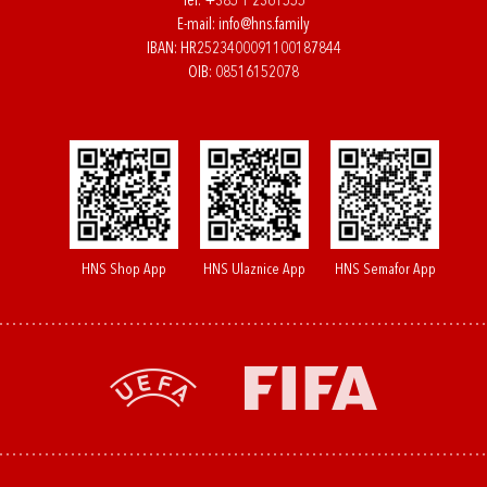
Tel:
+385 1 2361555
E-mail:
info@hns.family
IBAN: HR2523400091100187844
OIB: 08516152078
HNS Shop App
HNS Ulaznice App
HNS Semafor App