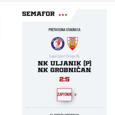
Semafor
PRETHODNA UTAKMICA
SuperSport Druga NL
NK Uljanik (P)
NK Grobničan
2:5
ZAPISNIK