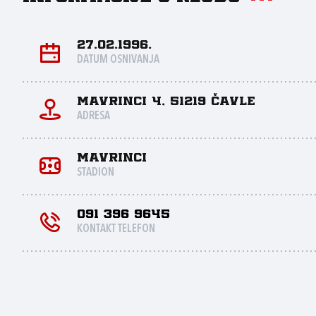
27.02.1996.
DATUM OSNIVANJA
Mavrinci 4, 51219 Čavle
ADRESA
Mavrinci
STADION
091 396 9645
KONTAKT TELEFON