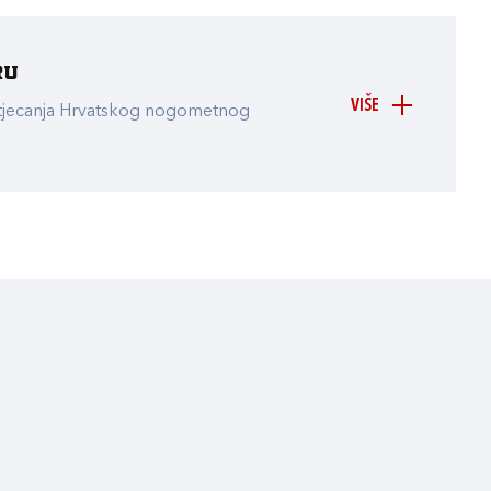
ru
VIŠE
atjecanja Hrvatskog nogometnog