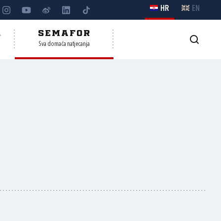
HR
EN
A
SEMAFOR
Sva domaća natjecanja