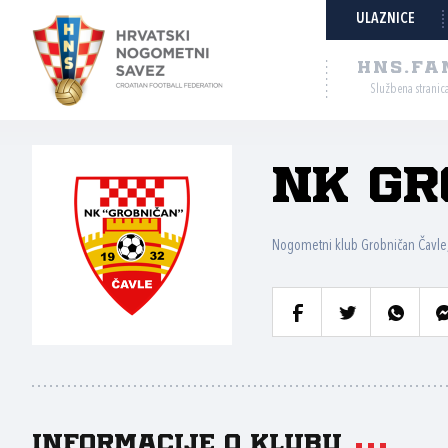
ULAZNICE
HNS.FA
Službena stranic
NK Gr
Nogometni klub Grobničan Čavle,
Informacije o klubu