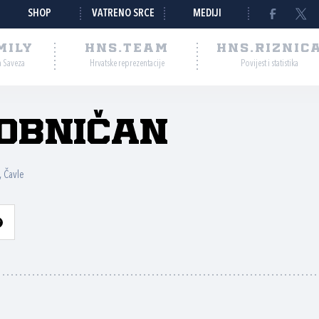
SHOP
VATRENO SRCE
MEDIJI
MILY
HNS.TEAM
HNS.RIZNIC
a Saveza
Hrvatske reprezentacije
Povijest i statistika
obničan
 Čavle