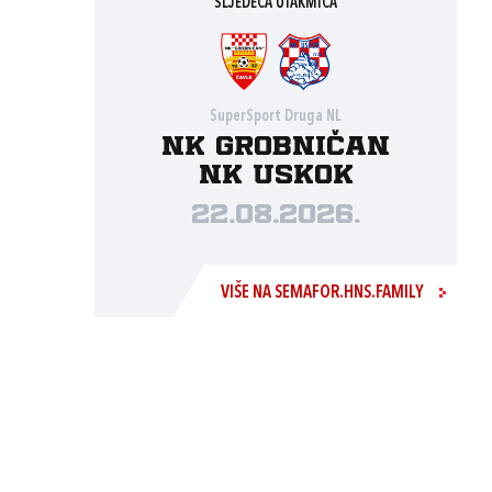
SLJEDEĆA UTAKMICA
SuperSport Druga NL
NK Grobničan
NK Uskok
22.08.2026.
VIŠE NA SEMAFOR.HNS.FAMILY