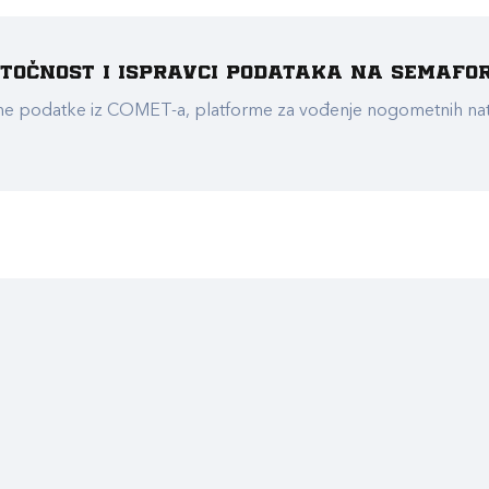
e točnost i ispravci podataka na Semafo
ualne podatke iz COMET-a, platforme za vođenje nogometnih n