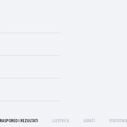
RASPORED I REZULTATI
LJESTVICA
IGRAČI
STATISTIK