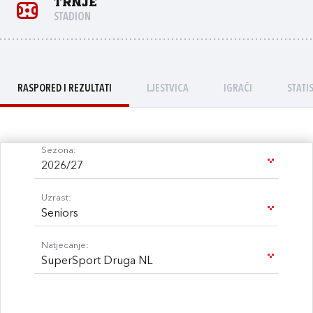
Trnje
STADION
RASPORED I REZULTATI
LJESTVICA
IGRAČI
STATI
Sezona:
2026/27
Uzrast:
Seniors
Natjecanje:
SuperSport Druga NL