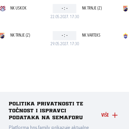
NK USKOK
-
:
-
NK TRNJE (Z)
22.05.2027. 17:30
NK TRNJE (Z)
-
:
-
NK VARTEKS
29.05.2027. 17:30
Politika privatnosti te
točnost i ispravci
VIŠE
podataka na Semaforu
Platforma hns.family prikazuje aktualne