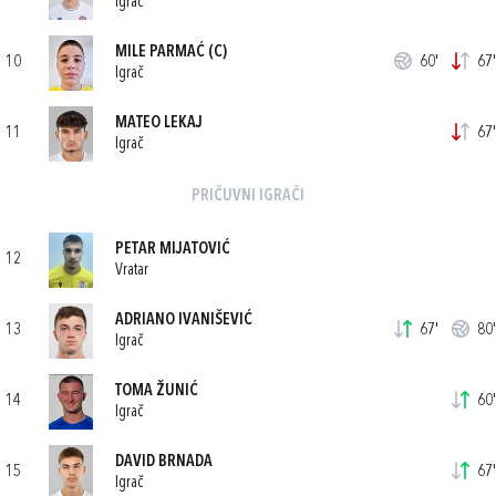
Igrač
MILE PARMAĆ
(C)
10
60'
67'
Igrač
MATEO LEKAJ
11
67'
Igrač
PRIČUVNI IGRAČI
PETAR MIJATOVIĆ
12
Vratar
ADRIANO IVANIŠEVIĆ
13
67'
80'
Igrač
TOMA ŽUNIĆ
14
60'
Igrač
DAVID BRNADA
15
67'
Igrač