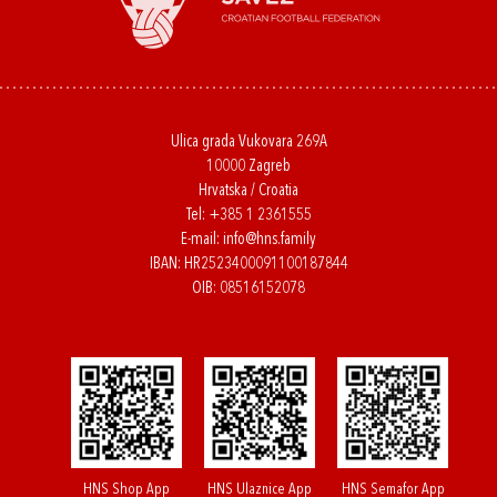
Ulica grada Vukovara 269A
10000 Zagreb
Hrvatska / Croatia
Tel:
+385 1 2361555
E-mail:
info@hns.family
IBAN: HR2523400091100187844
OIB: 08516152078
HNS Shop App
HNS Ulaznice App
HNS Semafor App