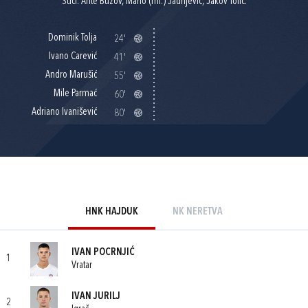
Suci: Ante Buzov, Mario (ml.) Jadrijević, Jakov Tolić.
Dominik Tolja
24'
Ivano Carević
41'
Andro Marušić
55'
Mile Parmać
60'
Adriano Ivanišević
80'
HNK HAJDUK
NK NERETVA
IVAN POCRNJIĆ
1
Vratar
IVAN JURILJ
2