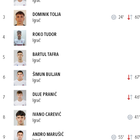
Igrač
DOMINIK TOLJA
3
24'
60'
Igrač
ROKO TUDOR
4
Igrač
BARTUL TAFRA
5
Igrač
ŠIMUN BULJAN
6
67'
Igrač
DUJE PRANIĆ
7
46'
Igrač
IVANO CAREVIĆ
8
41'
Igrač
ANDRO MARUŠIĆ
9
55'
60'