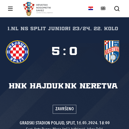
1.NL NS Split Juniori 23/24, 22. kolo
5
:
0
HNK Hajduk
NK Neretva
ZAVRŠENO
GRADSKI STADION POLJUD, SPLIT, 16.05.2024. 18:00