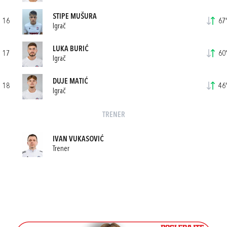
STIPE MUŠURA
16
67'
Igrač
LUKA BURIĆ
17
60'
Igrač
DUJE MATIĆ
18
46'
Igrač
TRENER
IVAN VUKASOVIĆ
Trener