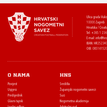
Ulica grada Vuk
10000 Zagreb
Hrvatska / Croati
Tel:
+385 1 23
E-mail:
info@hns
IBAN: HR2523
OIB: 08516152
O nama
HNS
Povijest
Središta
Uspjesi
Županijski nogometni savezi
Predsjednik
Suci
Glavni tajnik
Nogometna akademija