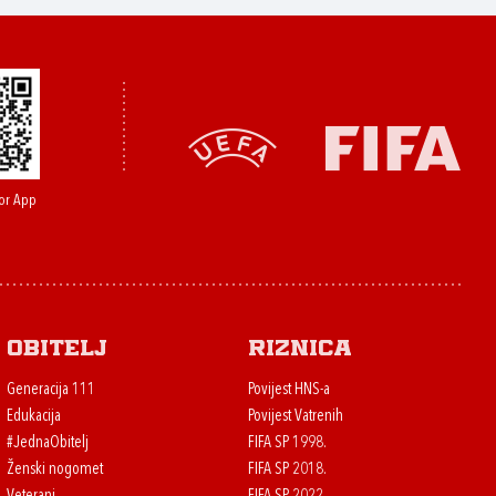
or App
Obitelj
Riznica
Generacija 111
Povijest HNS-a
Edukacija
Povijest Vatrenih
#JednaObitelj
FIFA SP 1998.
Ženski nogomet
FIFA SP 2018.