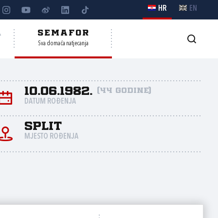
HR
EN
A
SEMAFOR
Sva domaća natjecanja
10.06.1982.
(44 godine)
DATUM ROĐENJA
Split
MJESTO ROĐENJA