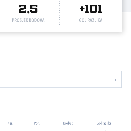
2,5
+101
PROSJEK BODOVA
GOL RAZLIKA
Ner.
Por.
Bod/ut.
Gol razlika