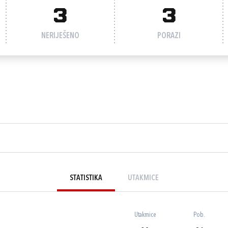
3
3
NERIJEŠENO
PORAZI
STATISTIKA
UTAKMICE
Utakmice
Pob.