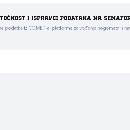
e točnost i ispravci podataka na Semafo
ualne podatke iz COMET-a, platforme za vođenje nogometnih n