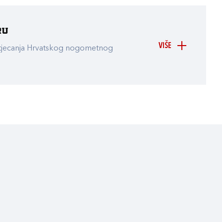
ru
VIŠE
atjecanja Hrvatskog nogometnog