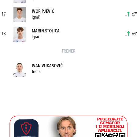
IVOR PJEVIĆ
17
67'
Igrač
MARIN STOLICA
18
64'
Igrač
TRENER
IVAN VUKASOVIĆ
Trener