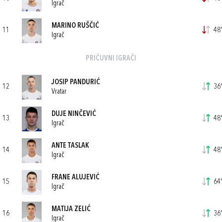
Igrač
MARINO RUŠČIĆ
11
48'
Igrač
PRIČUVNI IGRAČI
JOSIP PANDURIĆ
12
36'
Vratar
DUJE NINČEVIĆ
13
48'
Igrač
ANTE TASLAK
14
48'
Igrač
FRANE ALUJEVIĆ
15
64'
Igrač
MATIJA ZELIĆ
16
36'
Igrač