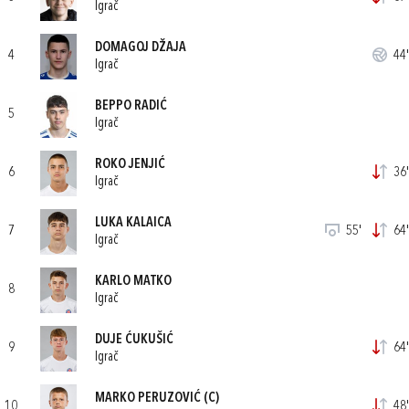
Igrač
DOMAGOJ DŽAJA
4
44'
Igrač
BEPPO RADIĆ
5
Igrač
ROKO JENJIĆ
6
36'
Igrač
LUKA KALAICA
7
55'
64'
Igrač
KARLO MATKO
8
Igrač
DUJE ĆUKUŠIĆ
9
64'
Igrač
MARKO PERUZOVIĆ
(C)
10
48'