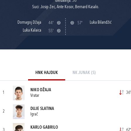
Gledatelja: 56
Suci: Josip Zec, Ante Kosor, Bernard Kasalo.
Domagoj Džaja
Luka Bilandžić
44'
57'
Luka Kalaica
55'
HNK HAJDUK
NK JUNAK (S)
NIKO DŽAJA
1
36'
Vratar
DUJE SLATINA
2
Igrač
KARLO GABRILO
3
67'