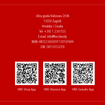
Ulica grada Vukovara 269A
10000 Zagreb
Hrvatska / Croatia
Tel:
+385 1 2361555
E-mail:
info@hns.family
IBAN: HR2523400091100187844
OIB: 08516152078
HNS Shop App
HNS Ulaznice App
HNS Semafor App