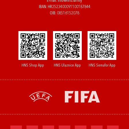
E-mail:
info@hns.family
IBAN: HR2523400091100187844
OIB: 08516152078
HNS Shop App
HNS Ulaznice App
HNS Semafor App