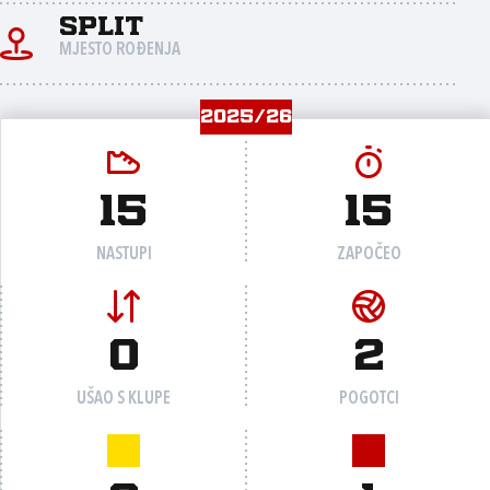
Split
MJESTO ROĐENJA
2025/26
15
15
NASTUPI
ZAPOČEO
0
2
UŠAO S KLUPE
POGOTCI