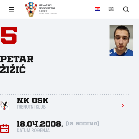
5
Petar
Žižić
NK OSK
TRENUTNI KLUB
18.04.2008.
(18 godina)
DATUM ROĐENJA