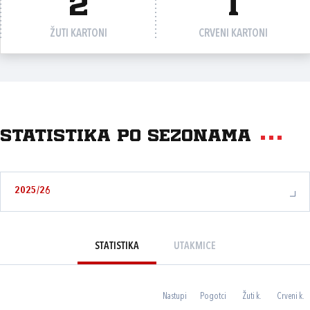
2
1
ŽUTI KARTONI
CRVENI KARTONI
Statistika po sezonama
2025/26
STATISTIKA
UTAKMICE
Nastupi
Pogotci
Žuti k.
Crveni k.