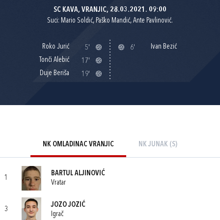
SC KAVA, VRANJIC, 28.03.2021. 09:00
Suci: Mario Soldić, Paško Mandić, Ante Pavlinović.
Roko Jurić
Ivan Bezić
5'
6'
Tonči Alebić
17'
Duje Beriša
19'
NK OMLADINAC VRANJIC
NK JUNAK (S)
BARTUL ALJINOVIĆ
1
Vratar
JOZO JOZIĆ
3
Igrač