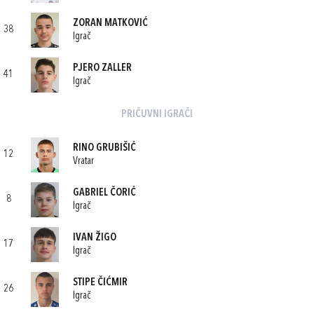
ZORAN MATKOVIĆ
38
Igrač
PJERO ZALLER
41
Igrač
PRIČUVNI IGRAČI
RINO GRUBIŠIĆ
12
Vratar
GABRIEL ČORIĆ
8
Igrač
IVAN ŽIGO
17
Igrač
STIPE ČIĆMIR
26
Igrač