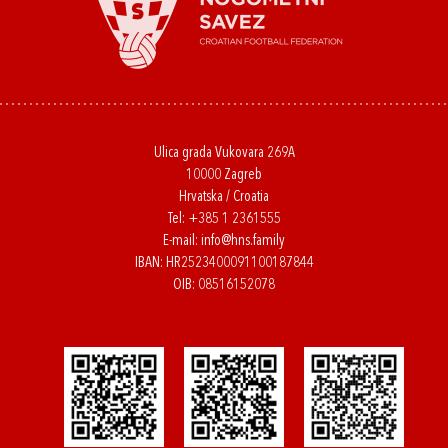
Ulica grada Vukovara 269A
10000 Zagreb
Hrvatska / Croatia
Tel:
+385 1 2361555
E-mail:
info@hns.family
IBAN: HR2523400091100187844
OIB: 08516152078