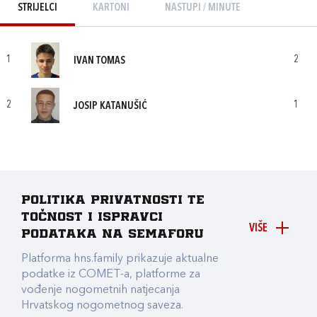
STRIJELCI
KARTONI
NASTUPI / MINUTE
1
2
IVAN TOMAS
2
1
JOSIP KATANUŠIĆ
Politika privatnosti te
točnost i ispravci
VIŠE
podataka na Semaforu
Platforma hns.family prikazuje aktualne
podatke iz COMET-a, platforme za
vođenje nogometnih natjecanja
Hrvatskog nogometnog saveza.