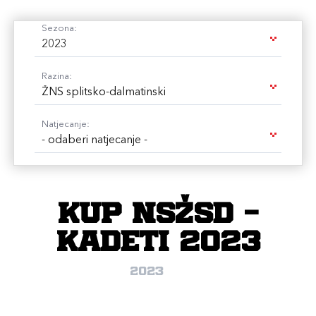
Sezona:
2023
Razina:
ŽNS splitsko-dalmatinski
Natjecanje:
- odaberi natjecanje -
Kup NSŽSD -
kadeti 2023
2023