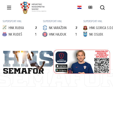
SUPERSPORT HNL
SUPERSPORT HNL
SUPERSPORT HNL
HNK RIJEKA
2
NK VARAŽDIN
2
HNK GORICA S.D.
NK RUDEŠ
1
HNK HAJDUK
1
NK OSIJEK
semafor
SEMAFO