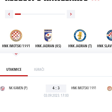
HNK IMOTSKI 1991
HNK JADRAN (KS)
HNK JADRAN (T)
HNK SLAV
UTAKMICE
IGRAČI
NK KAMEN (P)
4
:
3
HNK IMOTSKI 1991
03.09.2023. 17:00