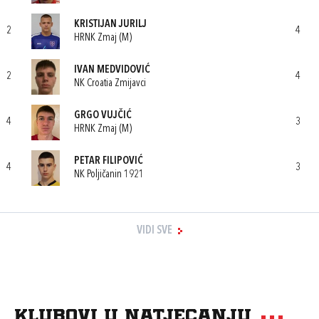
KRISTIJAN JURILJ
2
4
HRNK Zmaj (M)
IVAN MEDVIDOVIĆ
2
4
NK Croatia Zmijavci
GRGO VUJČIĆ
4
3
HRNK Zmaj (M)
PETAR FILIPOVIĆ
4
3
NK Poljičanin 1921
VIDI SVE
Klubovi u natjecanju