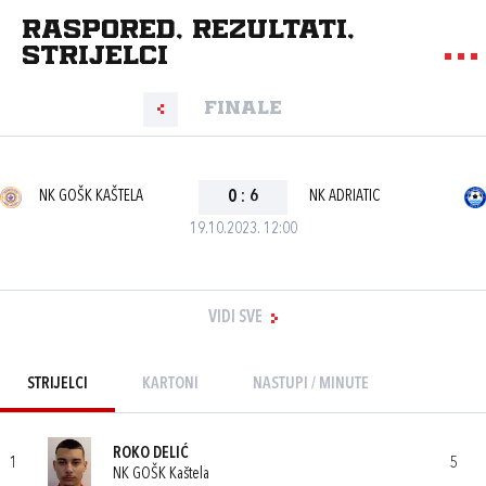
Raspored, rezultati,
strijelci
Finale
NK GOŠK KAŠTELA
0
:
6
NK ADRIATIC
19.10.2023. 12:00
VIDI SVE
STRIJELCI
KARTONI
NASTUPI / MINUTE
ROKO DELIĆ
1
5
NK GOŠK Kaštela