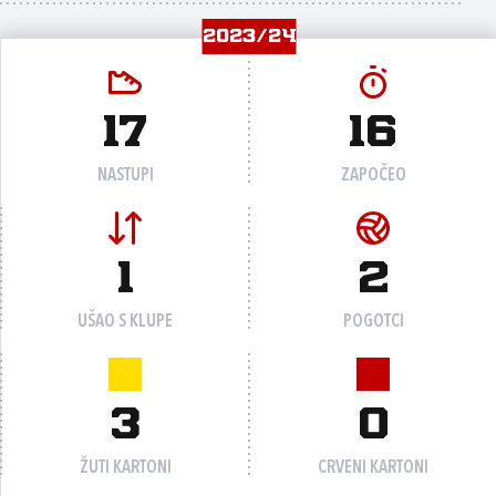
2023/24
17
16
NASTUPI
ZAPOČEO
1
2
UŠAO S KLUPE
POGOTCI
3
0
ŽUTI KARTONI
CRVENI KARTONI