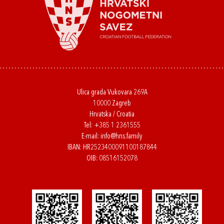
Ulica grada Vukovara 269A
10000 Zagreb
Hrvatska / Croatia
Tel:
+385 1 2361555
E-mail:
info@hns.family
IBAN: HR2523400091100187844
OIB: 08516152078