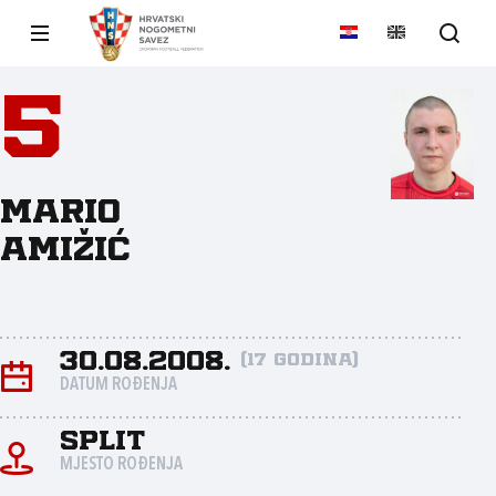
5
Mario
Amižić
30.08.2008.
(17 godina)
DATUM ROĐENJA
Split
MJESTO ROĐENJA